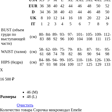
EUR
36
38
40
42
44
46
48
50
52
D
34
36
38
40
43
44
46
48
50
UK
8
10
12
14
16
18
20
22
24
IT
1
2
3
4
5
6
7
8
9
BUST (объем
груди по
80-
84-
89-
93-
97-
101-
105-
109-
112-
(см)
выступающей
83
88
92
96
100
104
108
111
115
части)
58-
62-
69-
75-
79-
83-
87-
91-
95-
WAIST (талия)
(см)
61
68
74
78
82
86
90
94
98
84-
88-
94-
99-
105-
110-
118-
126-
130-
HIPS (бедра)
(см)
87
93
98
104
109
117
125
129
133
X
16 500
₽
46 (M)
Размеры
48 (L)
Очистить
Количество товара Сорочка микромодал Emelie