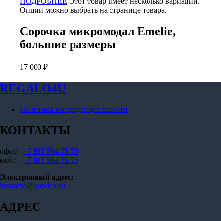
ПОДРОБНЕЕ
Этот товар имеет несколько вариаций.
Опции можно выбрать на странице товара.
Сорочка микромодал Emelie,
большие размеры
17 000
₽
REGALO4U
Политика конфиденциальности
КОНТАКТЫ
офис:
+7 917 564 75 75
моб.:
+7 917 564 75 75
Электронный адрес:
lunaretta@yandex.ru
АДРЕС