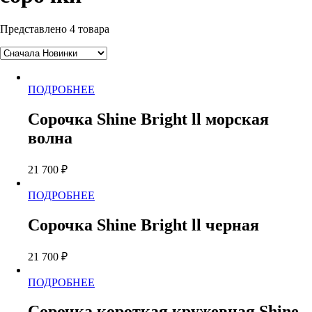
Представлено 4 товара
Этот
ПОДРОБНЕЕ
товар
имеет
Сорочка Shine Bright ll морская
несколько
волна
вариаций.
Опции
можно
21 700
₽
выбрать
на
Этот
ПОДРОБНЕЕ
странице
товар
товара.
имеет
Сорочка Shine Bright ll черная
несколько
вариаций.
21 700
₽
Опции
можно
Этот
ПОДРОБНЕЕ
выбрать
товар
на
имеет
странице
Сорочка короткая кружевная Shine