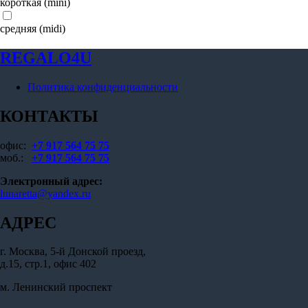
короткая (mini)
средняя (midi)
REGALO4U
Политика конфиденциальности
КОНТАКТЫ
офис:
+7 917 564 75 75
моб.:
+7 917 564 75 75
Электронный адрес:
lunaretta@yandex.ru
АДРЕС
г. Москва, 5-й Донской проезд,
д.15, стр.1, офис 402
м. Ленинский проспект