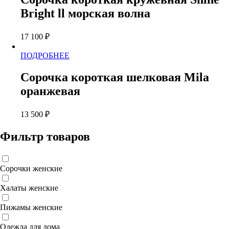
несколько
товара.
Bright ll морская волна
вариаций.
Опции
можно
17 100
₽
выбрать
на
Этот
ПОДРОБНЕЕ
странице
товар
товара.
имеет
Сорочка короткая шелковая Mila
несколько
оранжевая
вариаций.
Опции
можно
13 500
₽
выбрать
на
Фильтр товаров
странице
товара.
Сорочки женские
Халаты женские
Пижамы женские
Одежда для дома