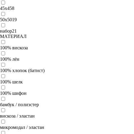
45х45
8
50x50
19
набор
21
МАТЕРИАЛ
100% вискоза
100% лён
100% хлопок (батист)
100% шелк
100% шифон
бамбук / полиэстер
вискоза / эластан
микромодал / эластан