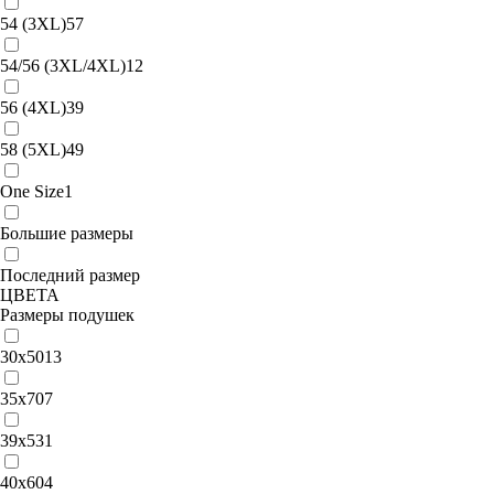
54 (3XL)
57
54/56 (3XL/4XL)
12
56 (4XL)
39
58 (5XL)
49
One Size
1
Большие размеры
Последний размер
ЦВЕТА
Размеры подушек
30х50
13
35х70
7
39x53
1
40x60
4