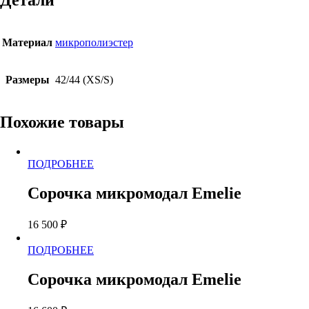
Детали
Материал
микрополиэстер
Размеры
42/44 (XS/S)
Похожие товары
Этот
ПОДРОБНЕЕ
товар
имеет
Сорочка микромодал Emelie
несколько
вариаций.
16 500
₽
Опции
можно
Этот
ПОДРОБНЕЕ
выбрать
товар
на
имеет
странице
Сорочка микромодал Emelie
несколько
товара.
вариаций.