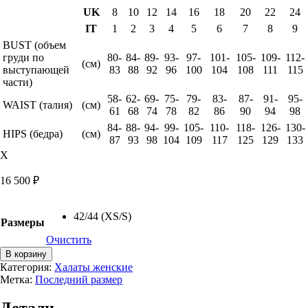
UK
8
10
12
14
16
18
20
22
24
IT
1
2
3
4
5
6
7
8
9
BUST (объем
груди по
80-
84-
89-
93-
97-
101-
105-
109-
112-
(см)
выступающей
83
88
92
96
100
104
108
111
115
части)
58-
62-
69-
75-
79-
83-
87-
91-
95-
WAIST (талия)
(см)
61
68
74
78
82
86
90
94
98
84-
88-
94-
99-
105-
110-
118-
126-
130-
HIPS (бедра)
(см)
87
93
98
104
109
117
125
129
133
X
16 500
₽
42/44 (XS/S)
Размеры
Очистить
Количество
В корзину
товара
Категория:
Халаты женские
Халат
Метка:
Последний размер
Emelie