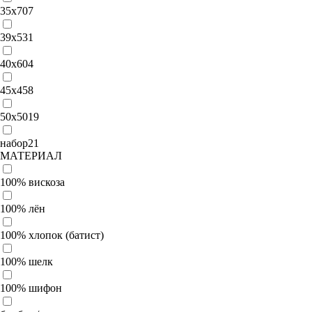
35х70
7
39x53
1
40x60
4
45х45
8
50x50
19
набор
21
МАТЕРИАЛ
100% вискоза
100% лён
100% хлопок (батист)
100% шелк
100% шифон