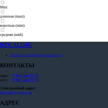
Mini
длинная (maxi)
короткая (mini)
средняя (midi)
REGALO4U
Политика конфиденциальности
КОНТАКТЫ
офис:
+7 917 564 75 75
моб.:
+7 917 564 75 75
Электронный адрес:
lunaretta@yandex.ru
АДРЕС