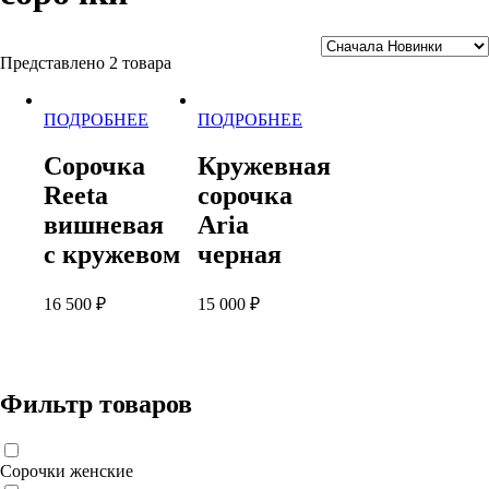
Представлено 2 товара
Этот
Этот
ПОДРОБНЕЕ
ПОДРОБНЕЕ
товар
товар
имеет
имеет
Сорочка
Кружевная
несколько
несколько
Reeta
сорочка
вариаций.
вариаций.
Опции
Опции
вишневая
Aria
можно
можно
с кружевом
черная
выбрать
выбрать
на
на
странице
странице
16 500
₽
15 000
₽
товара.
товара.
Фильтр товаров
Сорочки женские