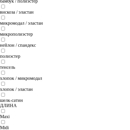
бамбук / полиэстер
вискоза / эластан
микромодал / эластан
микрополиэстер
нейлон / спандекс
полиэстер
тенсель
хлопок / микромодал
хлопок / эластан
шелк-сатин
ДЛИНА
Maxi
Midi