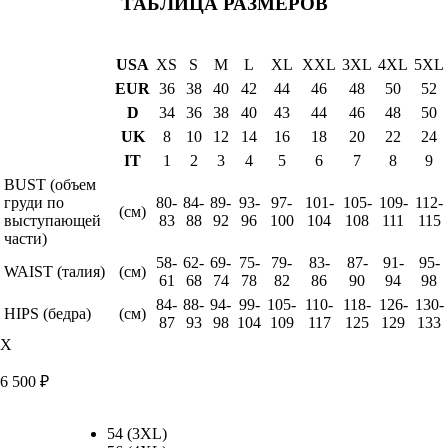
ТАБЛИЦА РАЗМЕРОВ
USA
XS
S
M
L
XL
XXL
3XL
4XL
5XL
EUR
36
38
40
42
44
46
48
50
52
D
34
36
38
40
43
44
46
48
50
UK
8
10
12
14
16
18
20
22
24
IT
1
2
3
4
5
6
7
8
9
BUST (объем
груди по
80-
84-
89-
93-
97-
101-
105-
109-
112-
(см)
выступающей
83
88
92
96
100
104
108
111
115
части)
58-
62-
69-
75-
79-
83-
87-
91-
95-
WAIST (талия)
(см)
61
68
74
78
82
86
90
94
98
84-
88-
94-
99-
105-
110-
118-
126-
130-
HIPS (бедра)
(см)
87
93
98
104
109
117
125
129
133
X
6 500
₽
54 (3XL)