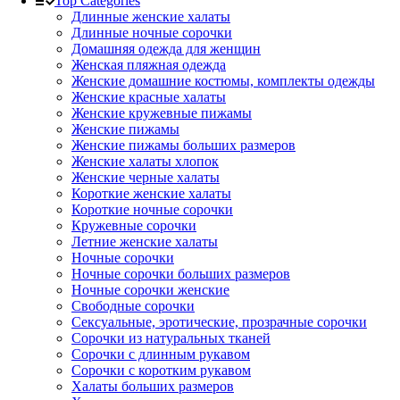
Top Categories
Длинные женские халаты
Длинные ночные сорочки
Домашняя одежда для женщин
Женская пляжная одежда
Женские домашние костюмы, комплекты одежды
Женские красные халаты
Женские кружевные пижамы
Женские пижамы
Женские пижамы больших размеров
Женские халаты хлопок
Женские черные халаты
Короткие женские халаты
Короткие ночные сорочки
Кружевные сорочки
Летние женские халаты
Ночные сорочки
Ночные сорочки больших размеров
Ночные сорочки женские
Свободные сорочки
Сексуальные, эротические, прозрачные сорочки
Сорочки из натуральных тканей
Сорочки с длинным рукавом
Сорочки с коротким рукавом
Халаты больших размеров