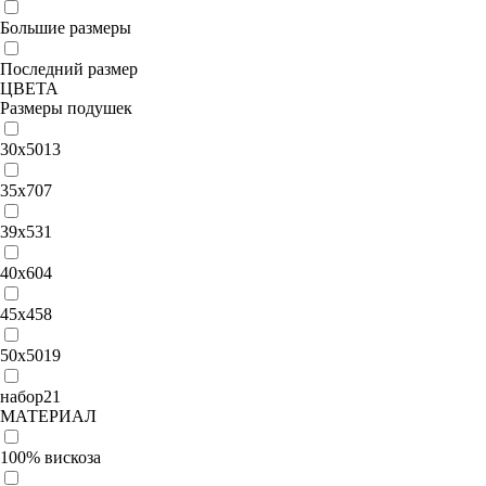
Большие размеры
Последний размер
ЦВЕТА
Размеры подушек
30х50
13
35х70
7
39x53
1
40x60
4
45х45
8
50x50
19
набор
21
МАТЕРИАЛ
100% вискоза