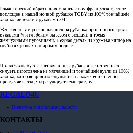
Романтический образ в новом винтажном французском стиле
воплощен в нашей ночной рубашке TOBY из 100% тончайшей
хлопковой вуали с рукавами 3/4.
Женственная и роскошная ночная рубашка просторного кроя с
рукавами ¾ и глубоким вырезом с рюшами и тремя
жемчужными пуговицами. Нежная деталь из кружева кипюр на
глубоких рюшах и широком подоле.
По-настоящему элегантная ночная рубашка женственного
силуэта изготовлена ​​из мягчайшей и тончайшей вуали из 100%
хлопка, которая приятно ощущается на коже, естественно
пропускает воздух и регулирует температуру.
REGALO4U
Политика конфиденциальности
КОНТАКТЫ
офис:
+7 917 564 75 75