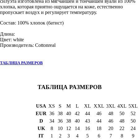
силуэта изготовлена ​​из мягчайшей и тончайшей вуали из 100%
хлопка, которая приятно ощущается на коже, естественно
пропускает воздух и регулирует температуру.
Состав: 100% хлопок (батист)
Длина:
Цвет: white
Производитель: Cottonreal
ТАБЛИЦА РАЗМЕРОВ
ТАБЛИЦА РАЗМЕРОВ
USA
XS
S
M
L
XL
XXL
3XL
4XL
5XL
EUR
36
38
40
42
44
46
48
50
52
D
34
36
38
40
43
44
46
48
50
UK
8
10
12
14
16
18
20
22
24
IT
1
2
3
4
5
6
7
8
9