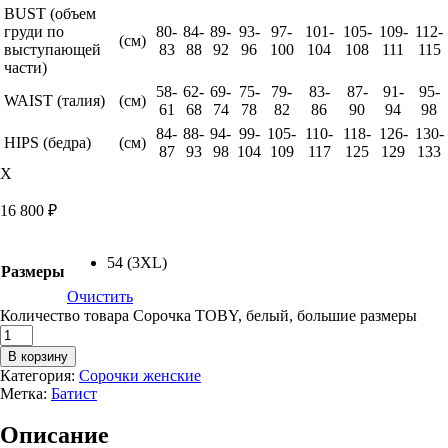
BUST (объем
груди по
80-
84-
89-
93-
97-
101-
105-
109-
112-
(см)
выступающей
83
88
92
96
100
104
108
111
115
части)
58-
62-
69-
75-
79-
83-
87-
91-
95-
WAIST (талия)
(см)
61
68
74
78
82
86
90
94
98
84-
88-
94-
99-
105-
110-
118-
126-
130-
HIPS (бедра)
(см)
87
93
98
104
109
117
125
129
133
X
16 800
₽
54 (3XL)
Размеры
Очистить
Количество товара Сорочка TOBY, белый, большие размеры
В корзину
Категория:
Сорочки женские
Метка:
Батист
Описание