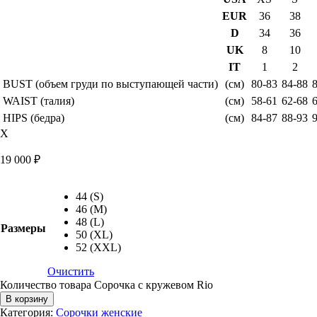
EUR
36
38
D
34
36
UK
8
10
IT
1
2
BUST (объем груди по выступающей части)
(см)
80-83
84-88
WAIST (талия)
(см)
58-61
62-68
HIPS (бедра)
(см)
84-87
88-93
X
19 000
₽
44 (S)
46 (M)
48 (L)
Размеры
50 (XL)
52 (XXL)
Очистить
Количество товара Сорочка с кружевом Rio
В корзину
Категория:
Сорочки женские