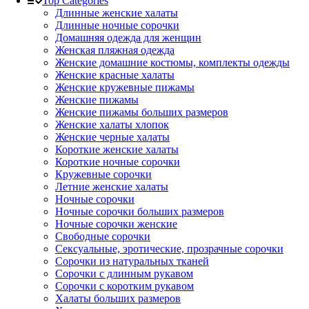
Top Categories
Длинные женские халаты
Длинные ночные сорочки
Домашняя одежда для женщин
Женская пляжная одежда
Женские домашние костюмы, комплекты одежды
Женские красные халаты
Женские кружевные пижамы
Женские пижамы
Женские пижамы больших размеров
Женские халаты хлопок
Женские черные халаты
Короткие женские халаты
Короткие ночные сорочки
Кружевные сорочки
Летние женские халаты
Ночные сорочки
Ночные сорочки больших размеров
Ночные сорочки женские
Свободные сорочки
Сексуальные, эротические, прозрачные сорочки
Сорочки из натуральных тканей
Сорочки с длинным рукавом
Сорочки с коротким рукавом
Халаты больших размеров