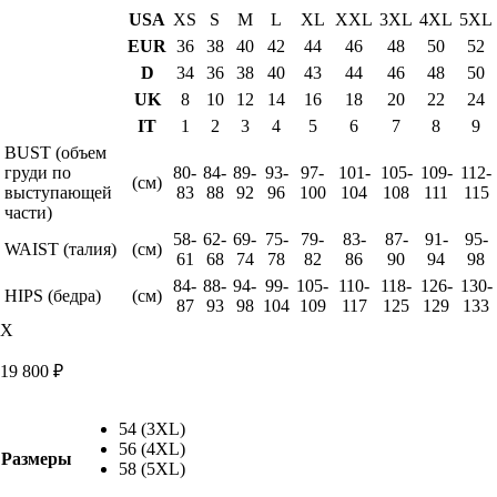
USA
XS
S
M
L
XL
XXL
3XL
4XL
5XL
EUR
36
38
40
42
44
46
48
50
52
D
34
36
38
40
43
44
46
48
50
UK
8
10
12
14
16
18
20
22
24
IT
1
2
3
4
5
6
7
8
9
BUST (объем
груди по
80-
84-
89-
93-
97-
101-
105-
109-
112-
(см)
выступающей
83
88
92
96
100
104
108
111
115
части)
58-
62-
69-
75-
79-
83-
87-
91-
95-
WAIST (талия)
(см)
61
68
74
78
82
86
90
94
98
84-
88-
94-
99-
105-
110-
118-
126-
130-
HIPS (бедра)
(см)
87
93
98
104
109
117
125
129
133
X
19 800
₽
54 (3XL)
56 (4XL)
Размеры
58 (5XL)