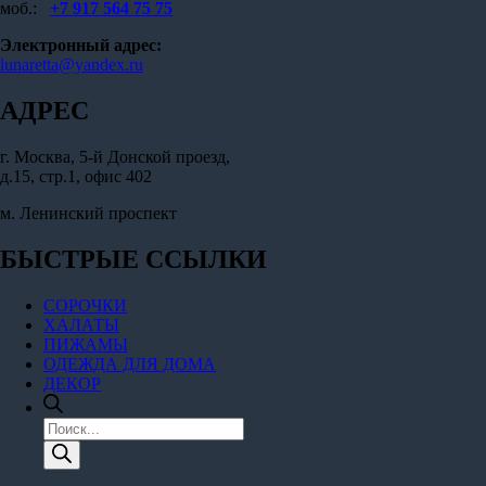
моб.:
+7 917 564 75 75
Электронный адрес:
lunaretta@yandex.ru
АДРЕС
г. Москва, 5-й Донской проезд,
д.15, стр.1, офис 402
м. Ленинский проспект
БЫСТРЫЕ ССЫЛКИ
СОРОЧКИ
ХАЛАТЫ
ПИЖАМЫ
ОДЕЖДА ДЛЯ ДОМА
ДЕКОР
Поиск
товаров