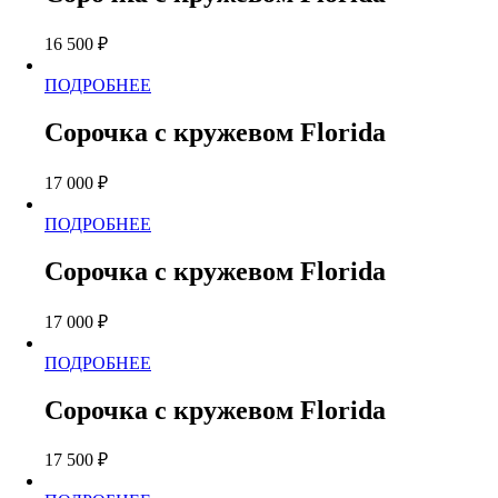
несколько
вариаций.
16 500
₽
Опции
можно
Этот
ПОДРОБНЕЕ
выбрать
товар
на
имеет
странице
Сорочка с кружевом Florida
несколько
товара.
вариаций.
17 000
₽
Опции
можно
Этот
ПОДРОБНЕЕ
выбрать
товар
на
имеет
странице
Сорочка с кружевом Florida
несколько
товара.
вариаций.
17 000
₽
Опции
можно
Этот
ПОДРОБНЕЕ
выбрать
товар
на
имеет
странице
Сорочка с кружевом Florida
несколько
товара.
вариаций.
17 500
₽
Опции
можно