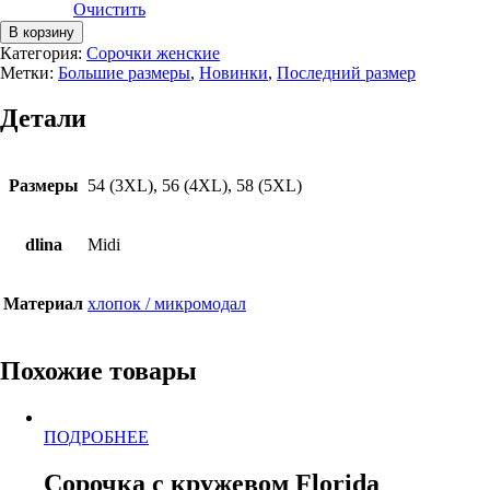
Очистить
Количество
В корзину
товара
Категория:
Сорочки женские
Сорочка
Метки:
Большие размеры
,
Новинки
,
Последний размер
с
кружевом
Детали
Florida
Размеры
54 (3XL), 56 (4XL), 58 (5XL)
dlina
Midi
Материал
хлопок / микромодал
Похожие товары
Этот
ПОДРОБНЕЕ
товар
имеет
Сорочка с кружевом Florida