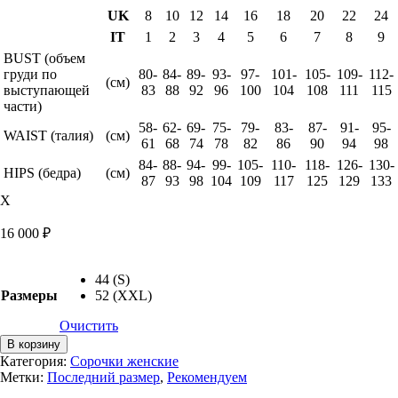
UK
8
10
12
14
16
18
20
22
24
IT
1
2
3
4
5
6
7
8
9
BUST (объем
груди по
80-
84-
89-
93-
97-
101-
105-
109-
112-
(см)
выступающей
83
88
92
96
100
104
108
111
115
части)
58-
62-
69-
75-
79-
83-
87-
91-
95-
WAIST (талия)
(см)
61
68
74
78
82
86
90
94
98
84-
88-
94-
99-
105-
110-
118-
126-
130-
HIPS (бедра)
(см)
87
93
98
104
109
117
125
129
133
X
16 000
₽
44 (S)
Размеры
52 (XXL)
Очистить
Количество
В корзину
товара
Категория:
Сорочки женские
Сорочка
Метки:
Последний размер
,
Рекомендуем
микромодал