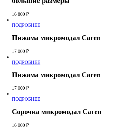
большие размеры
вариаций.
Опции
можно
16 800
₽
выбрать
на
Этот
ПОДРОБНЕЕ
странице
товар
товара.
имеет
Пижама микромодал Caren
несколько
вариаций.
17 000
₽
Опции
можно
Этот
ПОДРОБНЕЕ
выбрать
товар
на
имеет
странице
Пижама микромодал Caren
несколько
товара.
вариаций.
17 000
₽
Опции
можно
Этот
ПОДРОБНЕЕ
выбрать
товар
на
имеет
странице
Сорочка микромодал Caren
несколько
товара.
вариаций.
16 000
₽
Опции
можно