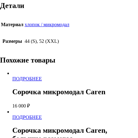
Caren
Детали
Материал
хлопок / микромодал
Размеры
44 (S), 52 (XXL)
Похожие товары
Этот
ПОДРОБНЕЕ
товар
имеет
Сорочка микромодал Caren
несколько
вариаций.
16 000
₽
Опции
можно
Этот
ПОДРОБНЕЕ
выбрать
товар
на
имеет
странице
Сорочка микромодал Caren,
несколько
товара.