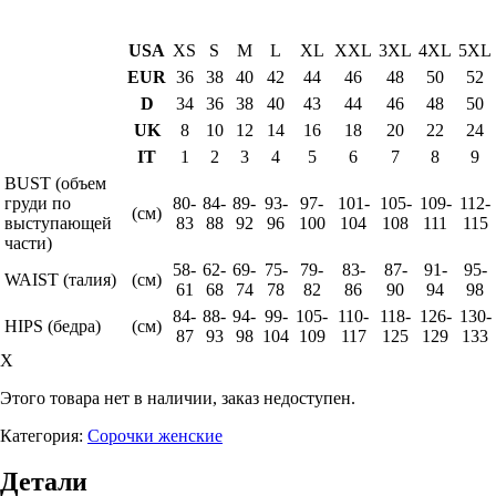
USA
XS
S
M
L
XL
XXL
3XL
4XL
5XL
EUR
36
38
40
42
44
46
48
50
52
D
34
36
38
40
43
44
46
48
50
UK
8
10
12
14
16
18
20
22
24
IT
1
2
3
4
5
6
7
8
9
BUST (объем
груди по
80-
84-
89-
93-
97-
101-
105-
109-
112-
(см)
выступающей
83
88
92
96
100
104
108
111
115
части)
58-
62-
69-
75-
79-
83-
87-
91-
95-
WAIST (талия)
(см)
61
68
74
78
82
86
90
94
98
84-
88-
94-
99-
105-
110-
118-
126-
130-
HIPS (бедра)
(см)
87
93
98
104
109
117
125
129
133
X
Этого товара нет в наличии, заказ недоступен.
Категория:
Сорочки женские
Детали