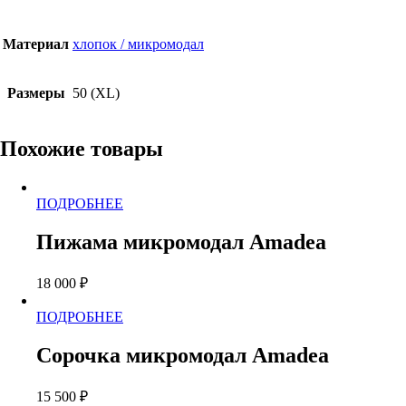
Материал
хлопок / микромодал
Размеры
50 (XL)
Похожие товары
Этот
ПОДРОБНЕЕ
товар
имеет
Пижама микромодал Amadea
несколько
вариаций.
18 000
₽
Опции
можно
Этот
ПОДРОБНЕЕ
выбрать
товар
на
имеет
странице
Сорочка микромодал Amadea
несколько
товара.
вариаций.
15 500
₽
Опции