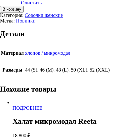
Очистить
Количество
В корзину
товара
Категория:
Сорочки женские
Сорочка
Метка:
Новинки
микромодал
Reeta
Детали
Материал
хлопок / микромодал
Размеры
44 (S), 46 (M), 48 (L), 50 (XL), 52 (XXL)
Похожие товары
Этот
ПОДРОБНЕЕ
товар
имеет
Халат микромодал Reeta
несколько
вариаций.
18 800
₽
Опции