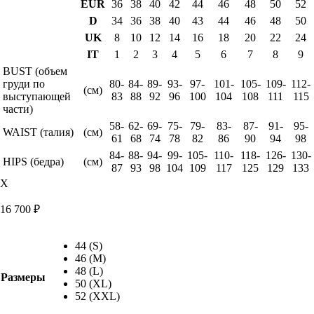
EUR
36
38
40
42
44
46
48
50
52
D
34
36
38
40
43
44
46
48
50
UK
8
10
12
14
16
18
20
22
24
IT
1
2
3
4
5
6
7
8
9
BUST (объем
груди по
80-
84-
89-
93-
97-
101-
105-
109-
112-
(см)
выступающей
83
88
92
96
100
104
108
111
115
части)
58-
62-
69-
75-
79-
83-
87-
91-
95-
WAIST (талия)
(см)
61
68
74
78
82
86
90
94
98
84-
88-
94-
99-
105-
110-
118-
126-
130-
HIPS (бедра)
(см)
87
93
98
104
109
117
125
129
133
X
16 700
₽
44 (S)
46 (M)
48 (L)
Размеры
50 (XL)
52 (XXL)