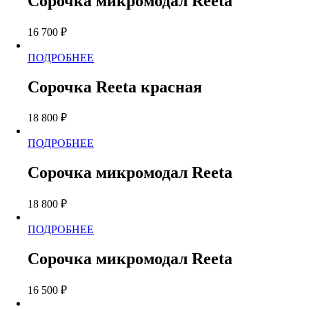
Сорочка микромодал Reeta
несколько
товара.
вариаций.
16 700
₽
Опции
можно
Этот
ПОДРОБНЕЕ
выбрать
товар
на
имеет
странице
Сорочка Reeta красная
несколько
товара.
вариаций.
18 800
₽
Опции
можно
Этот
ПОДРОБНЕЕ
выбрать
товар
на
имеет
странице
Сорочка микромодал Reeta
несколько
товара.
вариаций.
18 800
₽
Опции
можно
Этот
ПОДРОБНЕЕ
выбрать
товар
на
имеет
странице
Сорочка микромодал Reeta
несколько
товара.
вариаций.
16 500
₽
Опции
можно