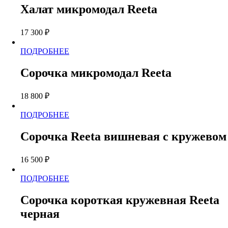
товара.
имеет
Халат микромодал Reeta
несколько
вариаций.
17 300
₽
Опции
можно
Этот
ПОДРОБНЕЕ
выбрать
товар
на
имеет
странице
Сорочка микромодал Reeta
несколько
товара.
вариаций.
18 800
₽
Опции
можно
Этот
ПОДРОБНЕЕ
выбрать
товар
на
имеет
странице
Сорочка Reeta вишневая с кружевом
несколько
товара.
вариаций.
16 500
₽
Опции
можно
Этот
ПОДРОБНЕЕ
выбрать
товар
на
имеет
странице
Сорочка короткая кружевная Reeta
несколько
товара.
черная
вариаций.
Опции