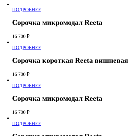
можно
Этот
ПОДРОБНЕЕ
выбрать
товар
на
имеет
странице
Сорочка микромодал Reeta
несколько
товара.
вариаций.
16 700
₽
Опции
можно
Этот
ПОДРОБНЕЕ
выбрать
товар
на
имеет
странице
Сорочка короткая Reeta вишневая
несколько
товара.
вариаций.
16 700
₽
Опции
можно
Этот
ПОДРОБНЕЕ
выбрать
товар
на
имеет
странице
Сорочка микромодал Reeta
несколько
товара.
вариаций.
16 700
₽
Опции
можно
Этот
ПОДРОБНЕЕ
выбрать
товар
на
имеет
странице