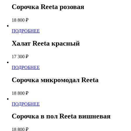
имеет
странице
Сорочка Reeta розовая
несколько
товара.
вариаций.
18 800
₽
Опции
можно
Этот
ПОДРОБНЕЕ
выбрать
товар
на
имеет
странице
Халат Reeta красный
несколько
товара.
вариаций.
17 300
₽
Опции
можно
Этот
ПОДРОБНЕЕ
выбрать
товар
на
имеет
странице
Сорочка микромодал Reeta
несколько
товара.
вариаций.
18 800
₽
Опции
можно
Этот
ПОДРОБНЕЕ
выбрать
товар
на
имеет
странице
Сорочка в пол Reeta вишневая
несколько
товара.
вариаций.
18 800
₽
Опции