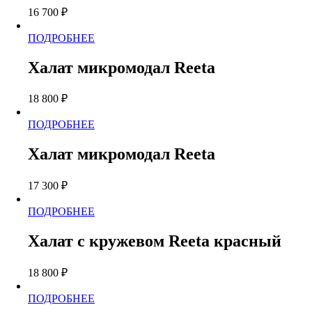
можно
16 700
₽
выбрать
на
Этот
ПОДРОБНЕЕ
странице
товар
товара.
имеет
Халат микромодал Reeta
несколько
вариаций.
18 800
₽
Опции
можно
Этот
ПОДРОБНЕЕ
выбрать
товар
на
имеет
странице
Халат микромодал Reeta
несколько
товара.
вариаций.
17 300
₽
Опции
можно
Этот
ПОДРОБНЕЕ
выбрать
товар
на
имеет
странице
Халат с кружевом Reeta красный
несколько
товара.
вариаций.
18 800
₽
Опции
можно
Этот
ПОДРОБНЕЕ
выбрать
товар
на