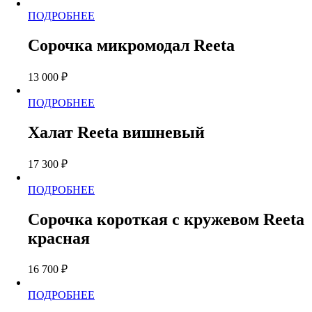
можно
Этот
ПОДРОБНЕЕ
выбрать
товар
на
имеет
странице
Сорочка микромодал Reeta
несколько
товара.
вариаций.
13 000
₽
Опции
можно
Этот
ПОДРОБНЕЕ
выбрать
товар
на
имеет
странице
Халат Reeta вишневый
несколько
товара.
вариаций.
17 300
₽
Опции
можно
Этот
ПОДРОБНЕЕ
выбрать
товар
на
имеет
странице
Сорочка короткая с кружевом Reeta
несколько
товара.
красная
вариаций.
Опции
можно
16 700
₽
выбрать
на
Этот
ПОДРОБНЕЕ
странице
товар