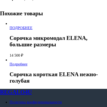
Похожие товары
Этот
ПОДРОБНЕЕ
товар
имеет
Сорочка микромодал ELENA,
несколько
большие размеры
вариаций.
Опции
можно
14 500
₽
выбрать
на
Подробнее
странице
товара.
Сорочка короткая ELENA нежно-
голубая
REGALO4U
Политика конфиденциальности