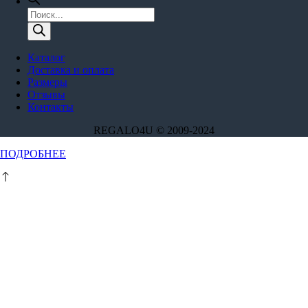
Поиск
товаров
Каталог
Доставка и оплата
Размеры
Отзывы
Контакты
REGALO4U © 2009-2024
Этот
ПОДРОБНЕЕ
товар
имеет
несколько
вариаций.
Опции
можно
выбрать
на
странице
товара.