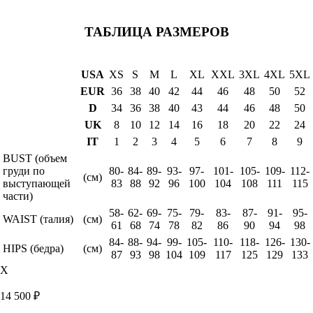
ТАБЛИЦА РАЗМЕРОВ
USA
XS
S
M
L
XL
XXL
3XL
4XL
5XL
EUR
36
38
40
42
44
46
48
50
52
D
34
36
38
40
43
44
46
48
50
UK
8
10
12
14
16
18
20
22
24
IT
1
2
3
4
5
6
7
8
9
BUST (объем
груди по
80-
84-
89-
93-
97-
101-
105-
109-
112-
(см)
выступающей
83
88
92
96
100
104
108
111
115
части)
58-
62-
69-
75-
79-
83-
87-
91-
95-
WAIST (талия)
(см)
61
68
74
78
82
86
90
94
98
84-
88-
94-
99-
105-
110-
118-
126-
130-
HIPS (бедра)
(см)
87
93
98
104
109
117
125
129
133
X
14 500
₽