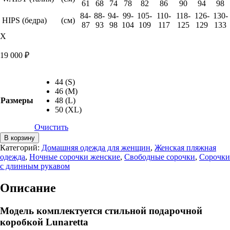
61
68
74
78
82
86
90
94
98
84-
88-
94-
99-
105-
110-
118-
126-
130-
HIPS (бедра)
(см)
87
93
98
104
109
117
125
129
133
X
19 000
₽
44 (S)
46 (M)
Размеры
48 (L)
50 (XL)
Очистить
Количество
В корзину
товара
Категорий:
Домашняя одежда для женщин
,
Женская пляжная
Сорочка
одежда
,
Ночные сорочки женские
,
Свободные сорочки
,
Сорочки
из
с длинным рукавом
вискозы
Alexandra
Описание
Модель комплектуется стильной подарочной
коробкой Lunaretta