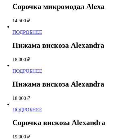
имеет
Сорочка микромодал Alexa
несколько
вариаций.
14 500
₽
Опции
можно
Этот
ПОДРОБНЕЕ
выбрать
товар
на
имеет
странице
Пижама вискоза Alexandra
несколько
товара.
вариаций.
18 000
₽
Опции
можно
Этот
ПОДРОБНЕЕ
выбрать
товар
на
имеет
странице
Пижама вискоза Alexandra
несколько
товара.
вариаций.
18 000
₽
Опции
можно
Этот
ПОДРОБНЕЕ
выбрать
товар
на
имеет
странице
Сорочка вискоза Alexandra
несколько
товара.
вариаций.
19 000
₽
Опции