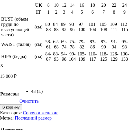
UK
8
10
12
14
16
18
20
22
24
IT
1
2
3
4
5
6
7
8
9
BUST (объем
груди по
80-
84-
89-
93-
97-
101-
105-
109-
112-
(см)
выступающей
83
88
92
96
100
104
108
111
115
части)
58-
62-
69-
75-
79-
83-
87-
91-
95-
WAIST (талия)
(см)
61
68
74
78
82
86
90
94
98
84-
88-
94-
99-
105-
110-
118-
126-
130-
HIPS (бедра)
(см)
87
93
98
104
109
117
125
129
133
X
15 000
₽
48 (L)
Размеры
Очистить
Количество
В корзину
товара
Категория:
Сорочки женские
Сорочка
Метка:
Последний размер
микромодал
Lovell