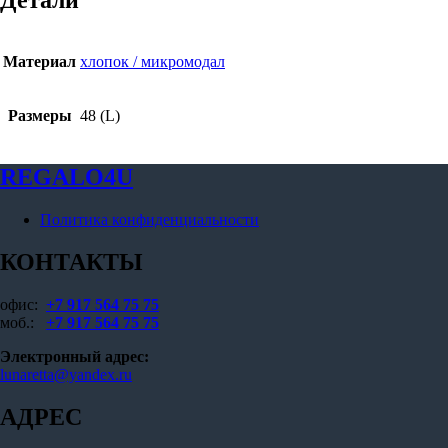
Детали
Материал
хлопок / микромодал
Размеры
48 (L)
REGALO4U
Политика конфиденциальности
КОНТАКТЫ
офис:
+7 917 564 75 75
моб.:
+7 917 564 75 75
Электронный адрес:
lunaretta@yandex.ru
АДРЕС