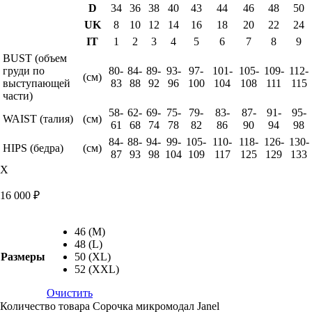
D
34
36
38
40
43
44
46
48
50
UK
8
10
12
14
16
18
20
22
24
IT
1
2
3
4
5
6
7
8
9
BUST (объем
груди по
80-
84-
89-
93-
97-
101-
105-
109-
112-
(см)
выступающей
83
88
92
96
100
104
108
111
115
части)
58-
62-
69-
75-
79-
83-
87-
91-
95-
WAIST (талия)
(см)
61
68
74
78
82
86
90
94
98
84-
88-
94-
99-
105-
110-
118-
126-
130-
HIPS (бедра)
(см)
87
93
98
104
109
117
125
129
133
X
16 000
₽
46 (M)
48 (L)
Размеры
50 (XL)
52 (XXL)
Очистить
Количество товара Сорочка микромодал Janel