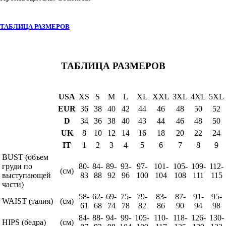
ТАБЛИЦА РАЗМЕРОВ
ТАБЛИЦА РАЗМЕРОВ
USA
XS
S
M
L
XL
XXL
3XL
4XL
5XL
EUR
36
38
40
42
44
46
48
50
52
D
34
36
38
40
43
44
46
48
50
UK
8
10
12
14
16
18
20
22
24
IT
1
2
3
4
5
6
7
8
9
BUST (объем
груди по
80-
84-
89-
93-
97-
101-
105-
109-
112-
(см)
выступающей
83
88
92
96
100
104
108
111
115
части)
58-
62-
69-
75-
79-
83-
87-
91-
95-
WAIST (талия)
(см)
61
68
74
78
82
86
90
94
98
84-
88-
94-
99-
105-
110-
118-
126-
130-
HIPS (бедра)
(см)