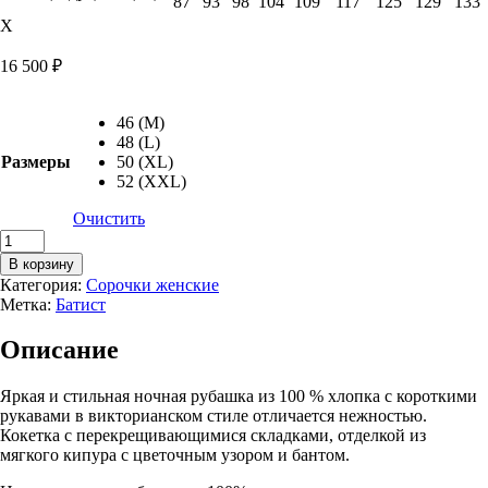
87
93
98
104
109
117
125
129
133
X
16 500
₽
46 (M)
48 (L)
Размеры
50 (XL)
52 (XXL)
Очистить
Количество
товара
В корзину
Сорочка
Категория:
Сорочки женские
Cara,
Метка:
Батист
нежно-
голубой
Описание
Яркая и стильная ночная рубашка из 100 % хлопка с короткими
рукавами в викторианском стиле отличается нежностью.
Кокетка с перекрещивающимися складками, отделкой из
мягкого кипура с цветочным узором и бантом.