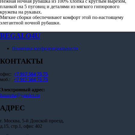
Нежная ночная рубашка из 100% хлопка с круглым вырезом,
планкой на 5 пуговиц и деталями из мягкого гипюрового
кружева на рукавах.
Мягкие сборки обеспечивают комфорт этой по-настоящему
элегантной ночной рубашки.
REGALO4U
Политика конфиденциальности
КОНТАКТЫ
офис:
+7 917 564 75 75
моб.:
+7 917 564 75 75
Электронный адрес:
lunaretta@yandex.ru
АДРЕС
г. Москва, 5-й Донской проезд,
д.15, стр.1, офис 402