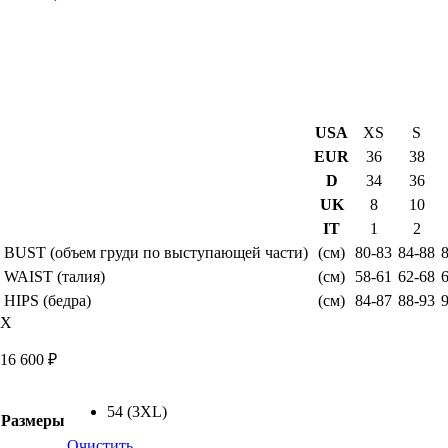
USA
XS
S
EUR
36
38
D
34
36
UK
8
10
IT
1
2
BUST (объем груди по выступающей части)
(см)
80-83
84-88
WAIST (талия)
(см)
58-61
62-68
HIPS (бедра)
(см)
84-87
88-93
X
16 600
₽
54 (3XL)
Размеры
Очистить