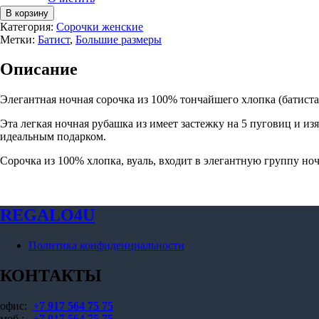
Количество
В корзину
товара
Категория:
Сорочки женские
Сорочка
Метки:
Батист
,
Большие размеры
Bev,
белый,
Описание
большие
размеры
Элегантная ночная сорочка из 100% тончайшего хлопка (батист
Эта легкая ночная рубашка из имеет застежку на 5 пуговиц и и
идеальным подарком.
Сорочка из 100% хлопка, вуаль, входит в элегантную группу но
REGALO4U
Политика конфиденциальности
КОНТАКТЫ
офис:
+7 917 564 75 75
моб.:
+7 917 564 75 75