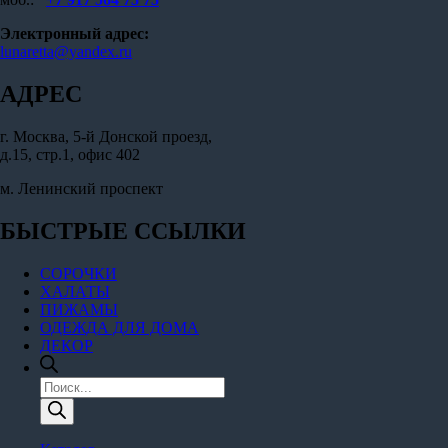
Электронный адрес:
lunaretta@yandex.ru
АДРЕС
г. Москва, 5-й Донской проезд,
д.15, стр.1, офис 402
м. Ленинский проспект
БЫСТРЫЕ ССЫЛКИ
СОРОЧКИ
ХАЛАТЫ
ПИЖАМЫ
ОДЕЖДА ДЛЯ ДОМА
ДЕКОР
Поиск
товаров