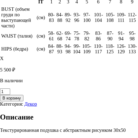
IT
1
2
3
4
5
6
7
8
9
BUST (объем
груди по
80-
84-
89-
93-
97-
101-
105-
109-
112-
(см)
выступающей
83
88
92
96
100
104
108
111
115
части)
58-
62-
69-
75-
79-
83-
87-
91-
95-
WAIST (талия)
(см)
61
68
74
78
82
86
90
94
98
84-
88-
94-
99-
105-
110-
118-
126-
130-
HIPS (бедра)
(см)
87
93
98
104
109
117
125
129
133
X
5 500
₽
В наличии
Количество
товара
В корзину
Подушка
Категория:
Декор
декоративная
30x50
Описание
Tweed
Текстурированная подушка с абстрактным рисунком 30х50