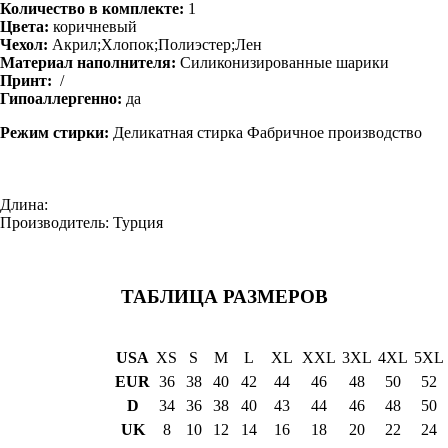
Количество в комплекте:
1
Цвета:
коричневый
Чехол:
Акрил;Хлопок;Полиэстер;Лен
Материал наполнителя:
Силиконизированные шарики
Принт:
/
Гипоаллергенно:
да
Режим стирки:
Деликатная стирка Фабричное производство
Длина:
Производитель: Турция
ТАБЛИЦА РАЗМЕРОВ
USA
XS
S
M
L
XL
XXL
3XL
4XL
5XL
EUR
36
38
40
42
44
46
48
50
52
D
34
36
38
40
43
44
46
48
50
UK
8
10
12
14
16
18
20
22
24