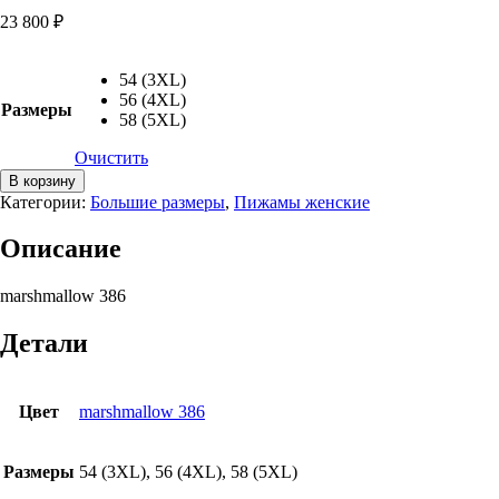
23 800
₽
54 (3XL)
56 (4XL)
Размеры
58 (5XL)
Очистить
Количество
В корзину
товара
Категории:
Большие размеры
,
Пижамы женские
Пижама
Velvet
Описание
Pleasures,
marshmallow
marshmallow 386
386,
большие
размеры
Детали
Цвет
marshmallow 386
Размеры
54 (3XL), 56 (4XL), 58 (5XL)