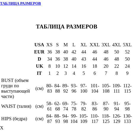
ТАБЛИЦА РАЗМЕРОВ
ТАБЛИЦА РАЗМЕРОВ
USA
XS
S
M
L
XL
XXL
3XL
4XL
5XL
EUR
36
38
40
42
44
46
48
50
52
D
34
36
38
40
43
44
46
48
50
UK
8
10
12
14
16
18
20
22
24
IT
1
2
3
4
5
6
7
8
9
BUST (объем
груди по
80-
84-
89-
93-
97-
101-
105-
109-
112-
(см)
выступающей
83
88
92
96
100
104
108
111
115
части)
58-
62-
69-
75-
79-
83-
87-
91-
95-
WAIST (талия)
(см)
61
68
74
78
82
86
90
94
98
84-
88-
94-
99-
105-
110-
118-
126-
130-
HIPS (бедра)
(см)
87
93
98
104
109
117
125
129
133
X