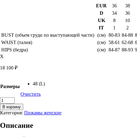
EUR
36
38
D
34
36
UK
8
10
IT
1
2
BUST (объем груди по выступающей части)
(см)
80-83
84-88
WAIST (талия)
(см)
58-61
62-68
HIPS (бедра)
(см)
84-87
88-93
X
18 100
₽
48 (L)
Размеры
Очистить
Количество
товара
В корзину
Пижама
Категория:
Пижамы женские
Elisabetta,
персиковый
Описание