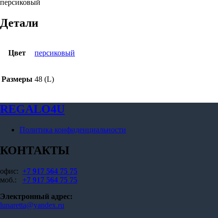
персиковый
Детали
Цвет
персиковый
Размеры
48 (L)
REGALO4U
Политика конфиденциальности
КОНТАКТЫ
офис:
+7 917 564 75 75
моб.:
+7 917 564 75 75
Электронный адрес:
lunaretta@yandex.ru