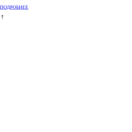
Этот
ПОДРОБНЕЕ
товар
имеет
несколько
вариаций.
Опции
можно
выбрать
на
странице
товара.