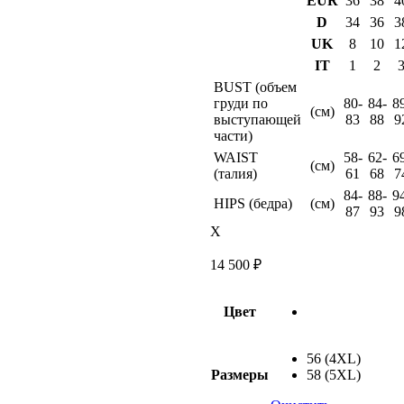
EUR
36
38
4
D
34
36
3
UK
8
10
1
IT
1
2
BUST (объем
груди по
80-
84-
8
(см)
выступающей
83
88
9
части)
WAIST
58-
62-
6
(см)
(талия)
61
68
7
84-
88-
9
HIPS (бедра)
(см)
87
93
9
X
14 500
₽
Цвет
56 (4XL)
Размеры
58 (5XL)