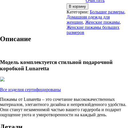
Очистить
Количество
В корзину
товара
Категории:
Большие размеры
,
Пижама
Домашняя одежда для
ALLURE
женщин
,
Женские пижамы
,
от
Женские пижамы больших
3XL
размеров
розовая
Описание
Модель комплектуется стильной подарочной
коробкой Lunaretta
Все изделия сертифицированы
Пижамы от Lunaretta – это сочетание высококачественных
материалов, элегантного дизайна и непревзойденного удобства.
Они станут незаменимой частью вашего гардероба и подарит
ощущение уюта и умиротворенности на каждый день.
Детали