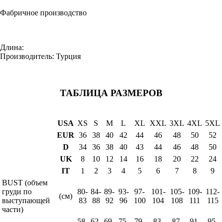
Фабричное производство
Длина:
Производитель: Турция
ТАБЛИЦА РАЗМЕРОВ
USA
XS
S
M
L
XL
XXL
3XL
4XL
5XL
EUR
36
38
40
42
44
46
48
50
52
D
34
36
38
40
43
44
46
48
50
UK
8
10
12
14
16
18
20
22
24
IT
1
2
3
4
5
6
7
8
9
BUST (объем
груди по
80-
84-
89-
93-
97-
101-
105-
109-
112-
(см)
выступающей
83
88
92
96
100
104
108
111
115
части)
58-
62-
69-
75-
79-
83-
87-
91-
95-