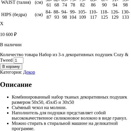
WAIST (талия)
(см)
61
68
74
78
82
86
90
94
98
84-
88-
94-
99-
105-
110-
118-
126-
130-
HIPS (бедра)
(см)
87
93
98
104
109
117
125
129
133
X
10 600
₽
В наличии
Количество товара Набор из 3-х декоративных подушек Cozy &
Tweed
В корзину
Категория:
Декор
Описание
Комбинированный набор тканых декоративных подушек
размером 50х50, 45х45 и 30х50
Съёмный чехол на молнии.
Наполнитель для подушки представляет собой
высококачественное силиконовое волокно в виде гранул.
Можно стирать в стиральной машине на деликатной
программе.