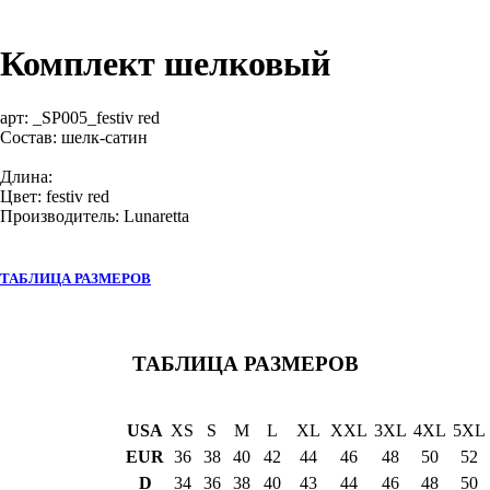
Комплект шелковый
арт:
_SP005_festiv red
Состав: шелк-сатин
Длина:
Цвет: festiv red
Производитель: Lunaretta
ТАБЛИЦА РАЗМЕРОВ
ТАБЛИЦА РАЗМЕРОВ
USA
XS
S
M
L
XL
XXL
3XL
4XL
5XL
EUR
36
38
40
42
44
46
48
50
52
D
34
36
38
40
43
44
46
48
50