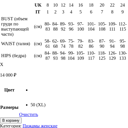
UK
8
10
12
14
16
18
20
22
24
IT
1
2
3
4
5
6
7
8
9
BUST (объем
груди по
80-
84-
89-
93-
97-
101-
105-
109-
112-
(см)
выступающей
83
88
92
96
100
104
108
111
115
части)
58-
62-
69-
75-
79-
83-
87-
91-
95-
WAIST (талия)
(см)
61
68
74
78
82
86
90
94
98
84-
88-
94-
99-
105-
110-
118-
126-
130-
HIPS (бедра)
(см)
87
93
98
104
109
117
125
129
133
X
14 000
₽
Цвет
50 (XL)
Размеры
Очистить
Количество
В корзину
товара
Категория:
Пижамы женские