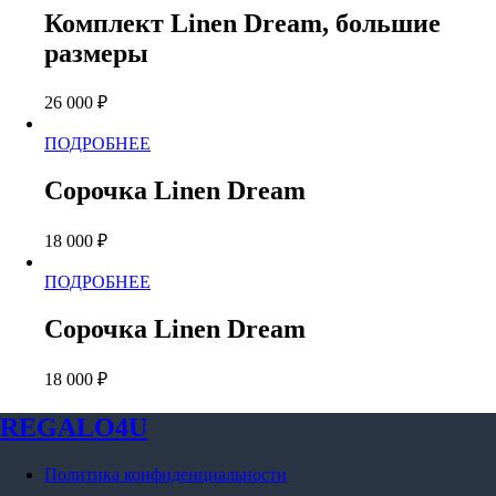
имеет
странице
Комплект Linen Dream, большие
несколько
товара.
размеры
вариаций.
Опции
можно
26 000
₽
выбрать
на
Этот
ПОДРОБНЕЕ
странице
товар
товара.
имеет
Сорочка Linen Dream
несколько
вариаций.
18 000
₽
Опции
можно
Этот
ПОДРОБНЕЕ
выбрать
товар
на
имеет
странице
Сорочка Linen Dream
несколько
товара.
вариаций.
18 000
₽
Опции
можно
выбрать
REGALO4U
на
странице
Политика конфиденциальности
товара.