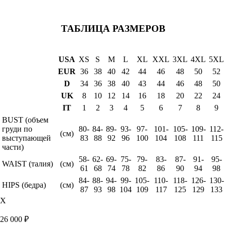
ТАБЛИЦА РАЗМЕРОВ
USA
XS
S
M
L
XL
XXL
3XL
4XL
5XL
EUR
36
38
40
42
44
46
48
50
52
D
34
36
38
40
43
44
46
48
50
UK
8
10
12
14
16
18
20
22
24
IT
1
2
3
4
5
6
7
8
9
BUST (объем
груди по
80-
84-
89-
93-
97-
101-
105-
109-
112-
(см)
выступающей
83
88
92
96
100
104
108
111
115
части)
58-
62-
69-
75-
79-
83-
87-
91-
95-
WAIST (талия)
(см)
61
68
74
78
82
86
90
94
98
84-
88-
94-
99-
105-
110-
118-
126-
130-
HIPS (бедра)
(см)
87
93
98
104
109
117
125
129
133
X
26 000
₽