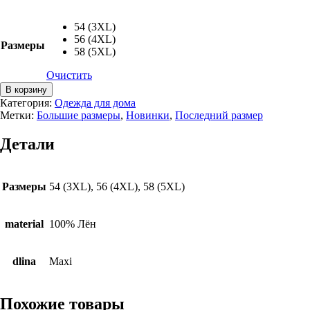
54 (3XL)
56 (4XL)
Размеры
58 (5XL)
Очистить
Количество
В корзину
товара
Категория:
Одежда для дома
Комплект
Метки:
Большие размеры
,
Новинки
,
Последний размер
Linen
Dream,
Детали
большие
размеры
Размеры
54 (3XL), 56 (4XL), 58 (5XL)
material
100% Лён
dlina
Maxi
Похожие товары