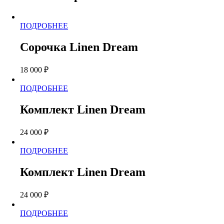
Этот
ПОДРОБНЕЕ
товар
имеет
Сорочка Linen Dream
несколько
вариаций.
18 000
₽
Опции
можно
Этот
ПОДРОБНЕЕ
выбрать
товар
на
имеет
странице
Комплект Linen Dream
несколько
товара.
вариаций.
24 000
₽
Опции
можно
Этот
ПОДРОБНЕЕ
выбрать
товар
на
имеет
странице
Комплект Linen Dream
несколько
товара.
вариаций.
24 000
₽
Опции
можно
Этот
ПОДРОБНЕЕ
выбрать
товар
на