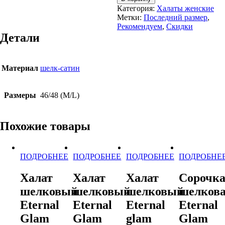
товара
Категория:
Халаты женские
Халат
Метки:
Последний размер
,
шелковый
Рекомендуем
,
Скидки
Eternal
Детали
Glam
Материал
шелк-сатин
Размеры
46/48 (M/L)
Похожие товары
ПОДРОБНЕЕ
ПОДРОБНЕЕ
ПОДРОБНЕЕ
ПОДРОБНЕ
Этот
Этот
Этот
Этот
товар
товар
товар
товар
Халат
Халат
Халат
Сорочк
имеет
имеет
имеет
имеет
шелковый
шелковый
шелковый
шелков
несколько
несколько
несколько
несколько
вариаций.
вариаций.
вариаций.
вариаций.
Eternal
Eternal
Eternal
Eternal
Опции
Опции
Опции
Опции
Glam
Glam
glam
Glam
можно
можно
можно
можно