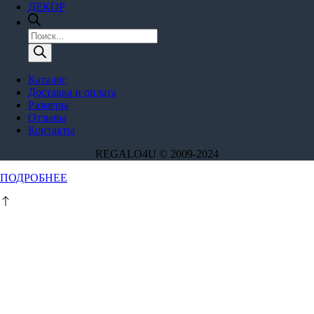
ДЕКОР
Поиск
товаров
Каталог
Доставка и оплата
Размеры
Отзывы
Контакты
REGALO4U © 2009-2024
Этот
ПОДРОБНЕЕ
товар
имеет
несколько
вариаций.
Опции
можно
выбрать
на
странице
товара.