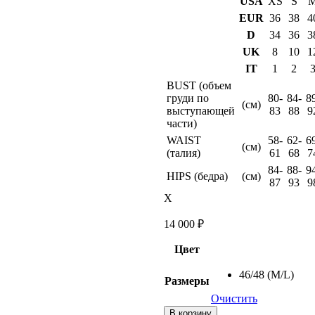
USA
XS
S
EUR
36
38
4
D
34
36
3
UK
8
10
1
IT
1
2
BUST (объем
груди по
80-
84-
8
(см)
выступающей
83
88
9
части)
WAIST
58-
62-
6
(см)
(талия)
61
68
7
84-
88-
9
HIPS (бедра)
(см)
87
93
9
X
14 000
₽
Цвет
46/48 (M/L)
Размеры
Очистить
Количество
В корзину