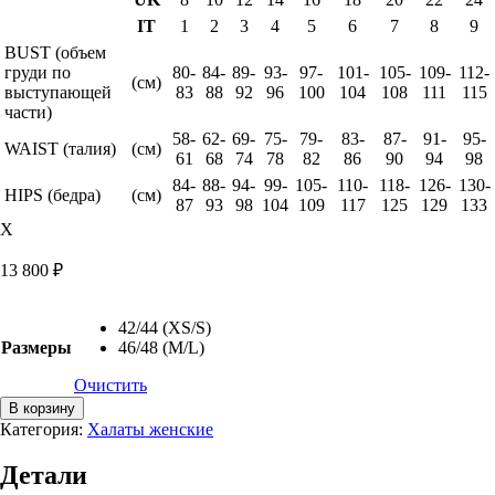
IT
1
2
3
4
5
6
7
8
9
BUST (объем
груди по
80-
84-
89-
93-
97-
101-
105-
109-
112-
(см)
выступающей
83
88
92
96
100
104
108
111
115
части)
58-
62-
69-
75-
79-
83-
87-
91-
95-
WAIST (талия)
(см)
61
68
74
78
82
86
90
94
98
84-
88-
94-
99-
105-
110-
118-
126-
130-
HIPS (бедра)
(см)
87
93
98
104
109
117
125
129
133
X
13 800
₽
42/44 (XS/S)
Размеры
46/48 (M/L)
Очистить
Количество
В корзину
товара
Категория:
Халаты женские
Халат
микромодал
Детали
Valentina