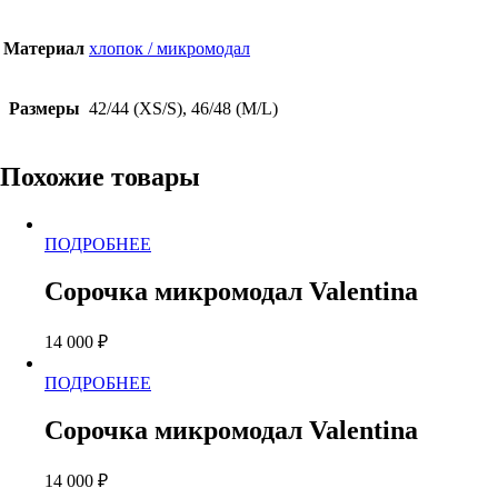
Материал
хлопок / микромодал
Размеры
42/44 (XS/S), 46/48 (M/L)
Похожие товары
Этот
ПОДРОБНЕЕ
товар
имеет
Сорочка микромодал Valentina
несколько
вариаций.
14 000
₽
Опции
можно
Этот
ПОДРОБНЕЕ
выбрать
товар
на
имеет
странице
Сорочка микромодал Valentina
несколько
товара.
вариаций.
14 000
₽
Опции