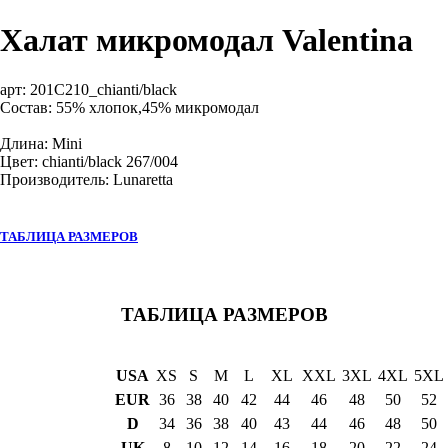
Халат микромодал Valentina
арт:
201C210_chianti/black
Состав: 55% хлопок,45% микромодал
Длина: Mini
Цвет: chianti/black 267/004
Производитель: Lunaretta
ТАБЛИЦА РАЗМЕРОВ
ТАБЛИЦА РАЗМЕРОВ
USA
XS
S
M
L
XL
XXL
3XL
4XL
5XL
EUR
36
38
40
42
44
46
48
50
52
D
34
36
38
40
43
44
46
48
50
UK
8
10
12
14
16
18
20
22
24