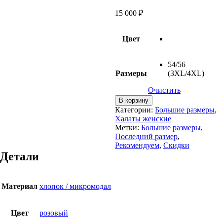
15 000
₽
Цвет
54/56
Размеры
(3XL/4XL)
Очистить
Количество
В корзину
товара
Категории:
Большие размеры
,
Халат
Халаты женские
микромодал
Метки:
Большие размеры
,
Chic
Последний размер
,
Relax
Рекомендуем
,
Скидки
Collection,
Детали
большие
размеры
Материал
хлопок / микромодал
Цвет
розовый