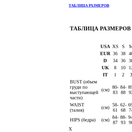
ТАБЛИЦА РАЗМЕРОВ
ТАБЛИЦА РАЗМЕРОВ
USA
XS
S
EUR
36
38
4
D
34
36
3
UK
8
10
1
IT
1
2
BUST (объем
груди по
80-
84-
8
(см)
выступающей
83
88
9
части)
WAIST
58-
62-
6
(см)
(талия)
61
68
7
84-
88-
9
HIPS (бедра)
(см)
87
93
9
X