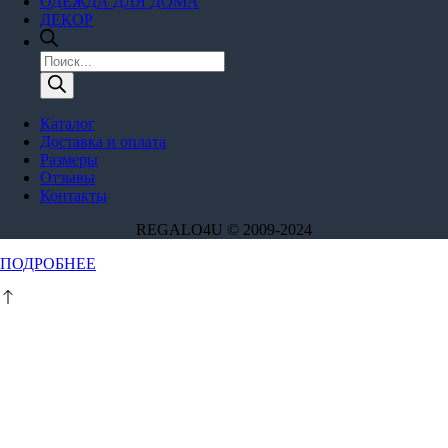
ОДЕЖДА ДЛЯ ДОМА
ДЕКОР
Поиск
товаров
Каталог
Доставка и оплата
Размеры
Отзывы
Контакты
REGALO4U © 2009-2024
Этот
ПОДРОБНЕЕ
товар
имеет
несколько
вариаций.
Опции
можно
выбрать
на
странице
товара.