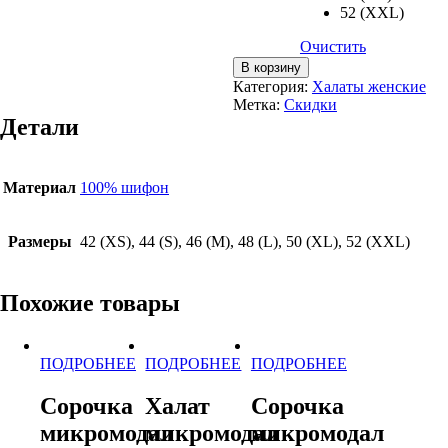
52 (XXL)
Очистить
Количество
В корзину
товара
Категория:
Халаты женские
Халат
Метка:
Скидки
шифоновый
Детали
JULIETTE
Материал
100% шифон
Размеры
42 (XS), 44 (S), 46 (M), 48 (L), 50 (XL), 52 (XXL)
Похожие товары
ПОДРОБНЕЕ
ПОДРОБНЕЕ
ПОДРОБНЕЕ
Этот
Этот
Этот
товар
товар
товар
Сорочка
Халат
Сорочка
имеет
имеет
имеет
микромодал
микромодал
микромодал
несколько
несколько
несколько