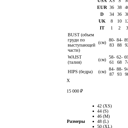
USA
XS
S
EUR
36
38
4
D
34
36
3
UK
8
10
1
IT
1
2
BUST (объем
груди по
80-
84-
8
(см)
выступающей
83
88
9
части)
WAIST
58-
62-
6
(см)
(талия)
61
68
7
84-
88-
9
HIPS (бедра)
(см)
87
93
9
X
15 000
₽
42 (XS)
44 (S)
46 (M)
Размеры
48 (L)
50 (XL)