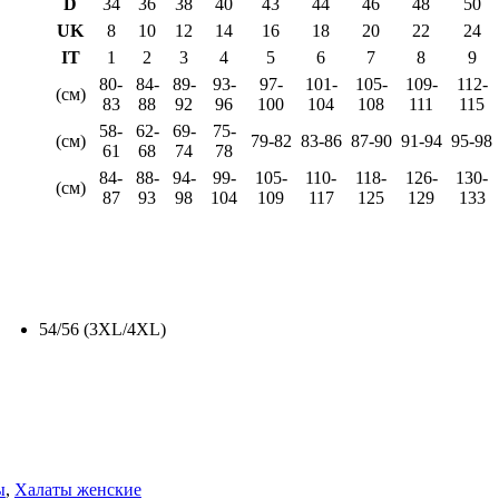
D
34
36
38
40
43
44
46
48
50
UK
8
10
12
14
16
18
20
22
24
IT
1
2
3
4
5
6
7
8
9
80-
84-
89-
93-
97-
101-
105-
109-
112-
(см)
83
88
92
96
100
104
108
111
115
58-
62-
69-
75-
(см)
79-82
83-86
87-90
91-94
95-98
61
68
74
78
84-
88-
94-
99-
105-
110-
118-
126-
130-
(см)
87
93
98
104
109
117
125
129
133
54/56 (3XL/4XL)
ы
,
Халаты женские