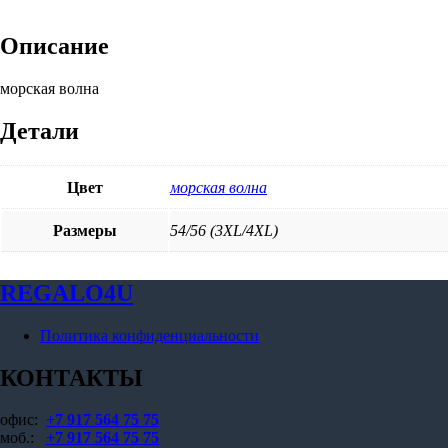
Описание
морская волна
Детали
Цвет
морская волна
Размеры
54/56 (3XL/4XL)
REGALO4U
Политика конфиденциальности
КОНТАКТЫ
офис:
+7 917 564 75 75
моб.:
+7 917 564 75 75