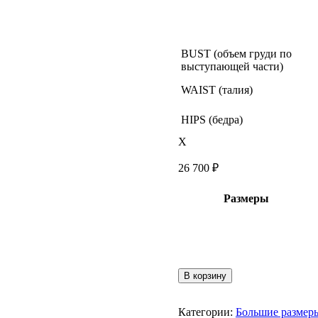
BUST (объем груди по
выступающей части)
WAIST (талия)
HIPS (бедра)
X
26 700
₽
Размеры
Количество
В корзину
товара
Халат
длинный
Категории:
Большие размер