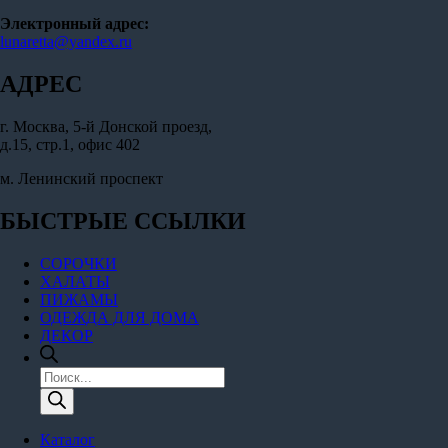
Электронный адрес:
lunaretta@yandex.ru
АДРЕС
г. Москва, 5-й Донской проезд,
д.15, стр.1, офис 402
м. Ленинский проспект
БЫСТРЫЕ ССЫЛКИ
СОРОЧКИ
ХАЛАТЫ
ПИЖАМЫ
ОДЕЖДА ДЛЯ ДОМА
ДЕКОР
Поиск
товаров
Каталог