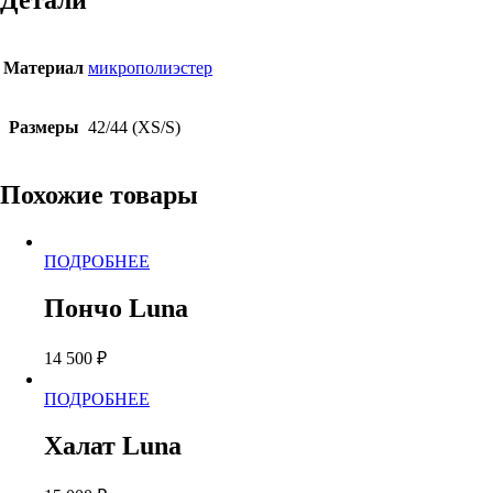
Детали
Материал
микрополиэстер
Размеры
42/44 (XS/S)
Похожие товары
Этот
ПОДРОБНЕЕ
товар
имеет
Пончо Luna
несколько
вариаций.
14 500
₽
Опции
можно
Этот
ПОДРОБНЕЕ
выбрать
товар
на
имеет
странице
Халат Luna
несколько
товара.
вариаций.