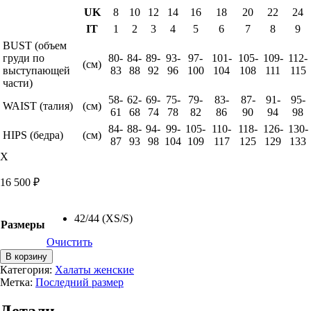
UK
8
10
12
14
16
18
20
22
24
IT
1
2
3
4
5
6
7
8
9
BUST (объем
груди по
80-
84-
89-
93-
97-
101-
105-
109-
112-
(см)
выступающей
83
88
92
96
100
104
108
111
115
части)
58-
62-
69-
75-
79-
83-
87-
91-
95-
WAIST (талия)
(см)
61
68
74
78
82
86
90
94
98
84-
88-
94-
99-
105-
110-
118-
126-
130-
HIPS (бедра)
(см)
87
93
98
104
109
117
125
129
133
X
16 500
₽
42/44 (XS/S)
Размеры
Очистить
Количество
В корзину
товара
Категория:
Халаты женские
Халат
Метка:
Последний размер
Luna