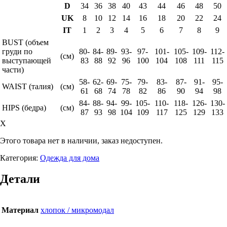
D
34
36
38
40
43
44
46
48
50
UK
8
10
12
14
16
18
20
22
24
IT
1
2
3
4
5
6
7
8
9
BUST (объем
груди по
80-
84-
89-
93-
97-
101-
105-
109-
112-
(см)
выступающей
83
88
92
96
100
104
108
111
115
части)
58-
62-
69-
75-
79-
83-
87-
91-
95-
WAIST (талия)
(см)
61
68
74
78
82
86
90
94
98
84-
88-
94-
99-
105-
110-
118-
126-
130-
HIPS (бедра)
(см)
87
93
98
104
109
117
125
129
133
X
Этого товара нет в наличии, заказ недоступен.
Категория:
Одежда для дома
Детали
Материал
хлопок / микромодал