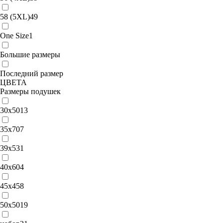
58 (5XL)
49
One Size
1
Большие размеры
Последний размер
ЦВЕТА
Размеры подушек
30х50
13
35х70
7
39x53
1
40x60
4
45х45
8
50x50
19