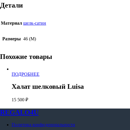
Luisa
Детали
Материал
шелк-сатин
Размеры
46 (M)
Похожие товары
Этот
ПОДРОБНЕЕ
товар
имеет
Халат шелковый Luisa
несколько
вариаций.
15 500
₽
Опции
можно
выбрать
REGALO4U
на
странице
Политика конфиденциальности
товара.