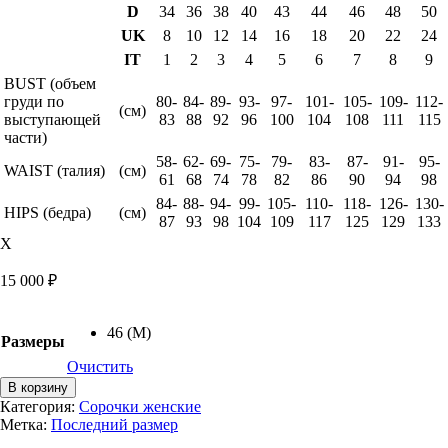
D
34
36
38
40
43
44
46
48
50
UK
8
10
12
14
16
18
20
22
24
IT
1
2
3
4
5
6
7
8
9
BUST (объем
груди по
80-
84-
89-
93-
97-
101-
105-
109-
112-
(см)
выступающей
83
88
92
96
100
104
108
111
115
части)
58-
62-
69-
75-
79-
83-
87-
91-
95-
WAIST (талия)
(см)
61
68
74
78
82
86
90
94
98
84-
88-
94-
99-
105-
110-
118-
126-
130-
HIPS (бедра)
(см)
87
93
98
104
109
117
125
129
133
X
15 000
₽
46 (M)
Размеры
Очистить
Количество
В корзину
товара
Категория:
Сорочки женские
Сорочка
Метка:
Последний размер
шелковая