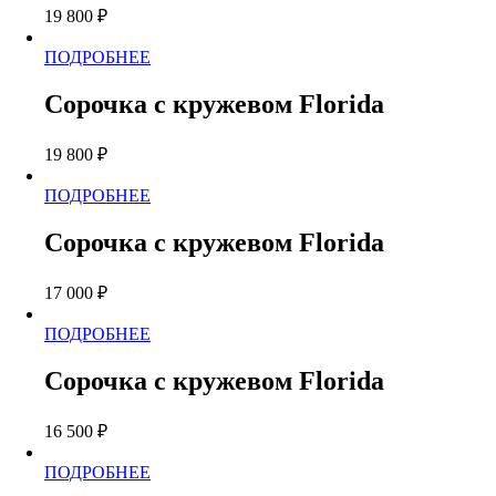
19 800
₽
Опции
можно
Этот
ПОДРОБНЕЕ
выбрать
товар
на
имеет
странице
Сорочка с кружевом Florida
несколько
товара.
вариаций.
19 800
₽
Опции
можно
Этот
ПОДРОБНЕЕ
выбрать
товар
на
имеет
странице
Сорочка с кружевом Florida
несколько
товара.
вариаций.
17 000
₽
Опции
можно
Этот
ПОДРОБНЕЕ
выбрать
товар
на
имеет
странице
Сорочка с кружевом Florida
несколько
товара.
вариаций.
16 500
₽
Опции
можно
Этот
ПОДРОБНЕЕ
выбрать
товар
на