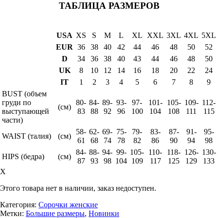
ТАБЛИЦА РАЗМЕРОВ
USA
XS
S
M
L
XL
XXL
3XL
4XL
5XL
EUR
36
38
40
42
44
46
48
50
52
D
34
36
38
40
43
44
46
48
50
UK
8
10
12
14
16
18
20
22
24
IT
1
2
3
4
5
6
7
8
9
BUST (объем
груди по
80-
84-
89-
93-
97-
101-
105-
109-
112-
(см)
выступающей
83
88
92
96
100
104
108
111
115
части)
58-
62-
69-
75-
79-
83-
87-
91-
95-
WAIST (талия)
(см)
61
68
74
78
82
86
90
94
98
84-
88-
94-
99-
105-
110-
118-
126-
130-
HIPS (бедра)
(см)
87
93
98
104
109
117
125
129
133
X
Этого товара нет в наличии, заказ недоступен.
Категория:
Сорочки женские
Метки:
Большие размеры
,
Новинки