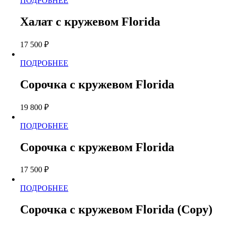
ПОДРОБНЕЕ
выбрать
товар
на
имеет
странице
Халат с кружевом Florida
несколько
товара.
вариаций.
17 500
₽
Опции
можно
Этот
ПОДРОБНЕЕ
выбрать
товар
на
имеет
странице
Сорочка с кружевом Florida
несколько
товара.
вариаций.
19 800
₽
Опции
можно
Этот
ПОДРОБНЕЕ
выбрать
товар
на
имеет
странице
Сорочка с кружевом Florida
несколько
товара.
вариаций.
17 500
₽
Опции
можно
Этот
ПОДРОБНЕЕ
выбрать
товар
на
имеет
странице
Сорочка с кружевом Florida (Copy)
несколько
товара.
вариаций.