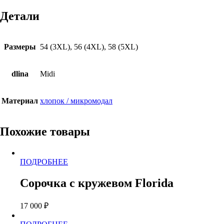
Детали
Размеры
54 (3XL), 56 (4XL), 58 (5XL)
dlina
Midi
Материал
хлопок / микромодал
Похожие товары
Этот
ПОДРОБНЕЕ
товар
имеет
Сорочка с кружевом Florida
несколько
вариаций.
17 000
₽
Опции
можно
Этот