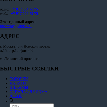
офис:
+7 917 564 75 75
моб.:
+7 917 564 75 75
Электронный адрес:
lunaretta@yandex.ru
АДРЕС
г. Москва, 5-й Донской проезд,
д.15, стр.1, офис 402
м. Ленинский проспект
БЫСТРЫЕ ССЫЛКИ
СОРОЧКИ
ХАЛАТЫ
ПИЖАМЫ
ОДЕЖДА ДЛЯ ДОМА
ДЕКОР
Поиск