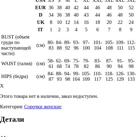
USA
XS
S
M
L
XL
XXL
3XL
4XL
5XL
EUR
36
38
40
42
44
46
48
50
52
D
34
36
38
40
43
44
46
48
50
UK
8
10
12
14
16
18
20
22
24
IT
1
2
3
4
5
6
7
8
9
BUST (объем
груди по
80-
84-
89-
93-
97-
101-
105-
109-
112-
(см)
выступающей
83
88
92
96
100
104
108
111
115
части)
58-
62-
69-
75-
79-
83-
87-
91-
95-
WAIST (талия)
(см)
61
68
74
78
82
86
90
94
98
84-
88-
94-
99-
105-
110-
118-
126-
130-
HIPS (бедра)
(см)
87
93
98
104
109
117
125
129
133
X
Этого товара нет в наличии, заказ недоступен.
Категория:
Сорочки женские
Детали