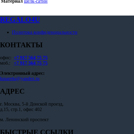
Материал
шелк-сатин
REGALO4U
Политика конфиденциальности
КОНТАКТЫ
офис:
+7 917 564 75 75
моб.:
+7 917 564 75 75
Электронный адрес:
lunaretta@yandex.ru
АДРЕС
г. Москва, 5-й Донской проезд,
д.15, стр.1, офис 402
м. Ленинский проспект
БЫСТРЫЕ ССЫЛКИ