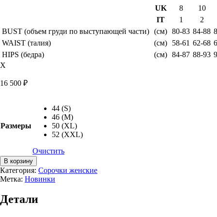
UK
8
10
IT
1
2
BUST (объем груди по выступающей части)
(см)
80-83
84-88
WAIST (талия)
(см)
58-61
62-68
HIPS (бедра)
(см)
84-87
88-93
X
16 500
₽
44 (S)
46 (M)
Размеры
50 (XL)
52 (XXL)
Очистить
Количество
В корзину
товара
Категория:
Сорочки женские
Сорочка
Метка:
Новинки
шелковая
Kristina
Детали