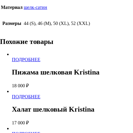
Материал
шелк-сатин
Размеры
44 (S), 46 (M), 50 (XL), 52 (XXL)
Похожие товары
Этот
ПОДРОБНЕЕ
товар
имеет
Пижама шелковая Kristina
несколько
вариаций.
18 000
₽
Опции
можно
Этот
ПОДРОБНЕЕ
выбрать
товар
на
имеет
странице
Халат шелковый Kristina
несколько
товара.
вариаций.
17 000
₽
Опции
можно