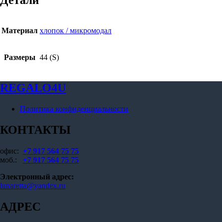
Детали
Материал
хлопок / микромодал
Размеры
44 (S)
REGALO4U
Политика конфиденциальности
КОНТАКТЫ
офис:
+7 917 564 75 75
моб.:
+7 917 564 75 75
Электронный адрес:
lunaretta@yandex.ru
АДРЕС