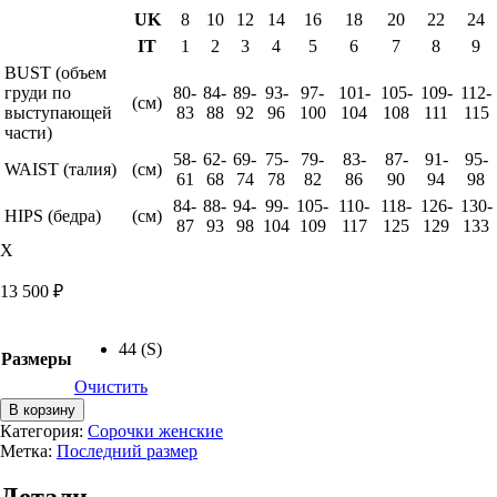
UK
8
10
12
14
16
18
20
22
24
IT
1
2
3
4
5
6
7
8
9
BUST (объем
груди по
80-
84-
89-
93-
97-
101-
105-
109-
112-
(см)
выступающей
83
88
92
96
100
104
108
111
115
части)
58-
62-
69-
75-
79-
83-
87-
91-
95-
WAIST (талия)
(см)
61
68
74
78
82
86
90
94
98
84-
88-
94-
99-
105-
110-
118-
126-
130-
HIPS (бедра)
(см)
87
93
98
104
109
117
125
129
133
X
13 500
₽
44 (S)
Размеры
Очистить
Количество
В корзину
товара
Категория:
Сорочки женские
Сорочка
Метка:
Последний размер
микромодал