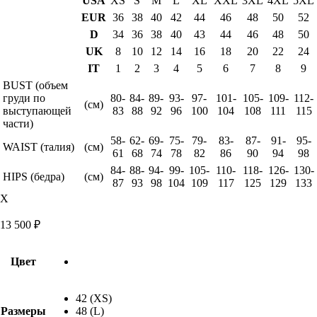
USA
XS
S
M
L
XL
XXL
3XL
4XL
5XL
EUR
36
38
40
42
44
46
48
50
52
D
34
36
38
40
43
44
46
48
50
UK
8
10
12
14
16
18
20
22
24
IT
1
2
3
4
5
6
7
8
9
BUST (объем
груди по
80-
84-
89-
93-
97-
101-
105-
109-
112-
(см)
выступающей
83
88
92
96
100
104
108
111
115
части)
58-
62-
69-
75-
79-
83-
87-
91-
95-
WAIST (талия)
(см)
61
68
74
78
82
86
90
94
98
84-
88-
94-
99-
105-
110-
118-
126-
130-
HIPS (бедра)
(см)
87
93
98
104
109
117
125
129
133
X
13 500
₽
Цвет
42 (XS)
Размеры
48 (L)