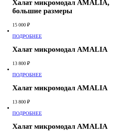
имеет
странице
Халат микромодал AMALIA,
несколько
товара.
большие размеры
вариаций.
Опции
можно
15 000
₽
выбрать
на
Этот
ПОДРОБНЕЕ
странице
товар
товара.
имеет
Халат микромодал AMALIA
несколько
вариаций.
13 800
₽
Опции
можно
Этот
ПОДРОБНЕЕ
выбрать
товар
на
имеет
странице
Халат микромодал AMALIA
несколько
товара.
вариаций.
13 800
₽
Опции
можно
Этот
ПОДРОБНЕЕ
выбрать
товар
на
имеет
странице
Халат микромодал AMALIA
несколько
товара.
вариаций.