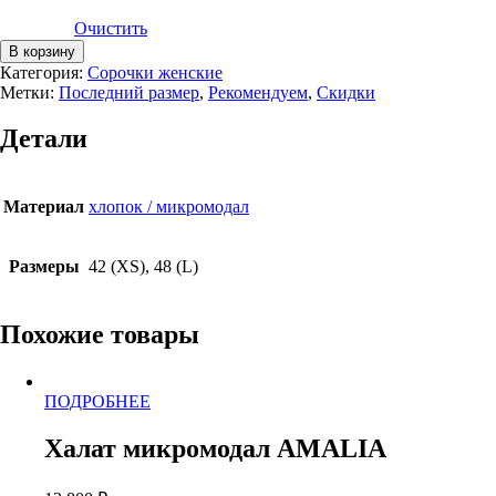
Очистить
Количество
В корзину
товара
Категория:
Сорочки женские
Сорочка
Метки:
Последний размер
,
Рекомендуем
,
Скидки
микромодал
AMALIA
Детали
Материал
хлопок / микромодал
Размеры
42 (XS), 48 (L)
Похожие товары
Этот
ПОДРОБНЕЕ
товар
имеет
Халат микромодал AMALIA
несколько
вариаций.