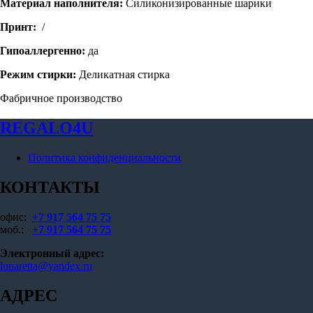
Материал наполнителя:
Силиконизированные шарики
Принт:
/
Гипоаллергенно:
да
Режим стирки:
Деликатная стирка
Фабричное производство
REGALO4U
Политика конфиденциальности
КОНТАКТЫ
офис:
+7 917 564 75 75
моб.:
+7 917 564 75 75
Электронный адрес:
lunaretta@yandex.ru
АДРЕС