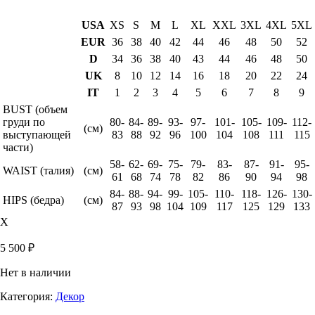
USA
XS
S
M
L
XL
XXL
3XL
4XL
5XL
EUR
36
38
40
42
44
46
48
50
52
D
34
36
38
40
43
44
46
48
50
UK
8
10
12
14
16
18
20
22
24
IT
1
2
3
4
5
6
7
8
9
BUST (объем
груди по
80-
84-
89-
93-
97-
101-
105-
109-
112-
(см)
выступающей
83
88
92
96
100
104
108
111
115
части)
58-
62-
69-
75-
79-
83-
87-
91-
95-
WAIST (талия)
(см)
61
68
74
78
82
86
90
94
98
84-
88-
94-
99-
105-
110-
118-
126-
130-
HIPS (бедра)
(см)
87
93
98
104
109
117
125
129
133
X
5 500
₽
Нет в наличии
Категория:
Декор