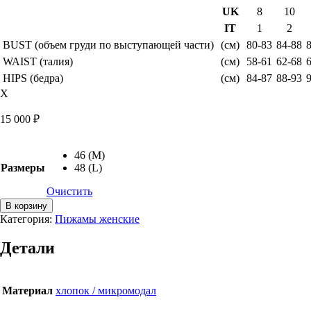
UK
8
10
IT
1
2
BUST (объем груди по выступающей части)
(см)
80-83
84-88
WAIST (талия)
(см)
58-61
62-68
HIPS (бедра)
(см)
84-87
88-93
X
15 000
₽
46 (M)
Размеры
48 (L)
Очистить
Количество
В корзину
товара
Категория:
Пижамы женские
Пижама
микромодал
Детали
Chapter
IV
Материал
хлопок / микромодал