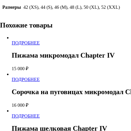
Размеры
42 (XS), 44 (S), 46 (M), 48 (L), 50 (XL), 52 (XXL)
Похожие товары
Этот
ПОДРОБНЕЕ
товар
имеет
Пижама микромодал Chapter IV
несколько
вариаций.
15 000
₽
Опции
можно
Этот
ПОДРОБНЕЕ
выбрать
товар
на
имеет
странице
Сорочка на пуговицах микромодал C
несколько
товара.
вариаций.
16 000
₽
Опции
можно
Этот
ПОДРОБНЕЕ
выбрать
товар
на
имеет
странице
Пижама шелковая Chapter IV