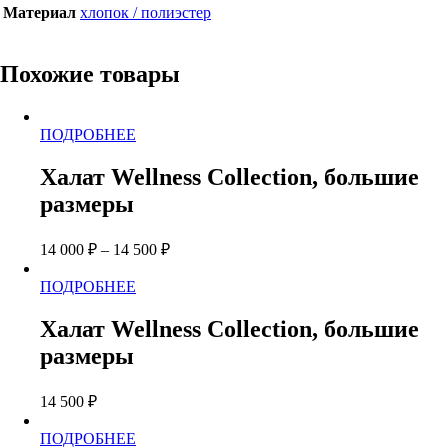
Материал
хлопок / полиэстер
Похожие товары
Этот
ПОДРОБНЕЕ
товар
имеет
Халат Wellness Collection, большие
несколько
размеры
вариаций.
Опции
можно
14 000
₽
–
14 500
₽
выбрать
на
Этот
ПОДРОБНЕЕ
странице
товар
товара.
имеет
Халат Wellness Collection, большие
несколько
размеры
вариаций.
Опции
можно
14 500
₽
выбрать
на
Этот
ПОДРОБНЕЕ
странице