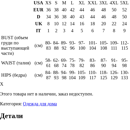
USA
XS
S
M
L
XL
XXL
3XL
4XL
5XL
EUR
36
38
40
42
44
46
48
50
52
D
34
36
38
40
43
44
46
48
50
UK
8
10
12
14
16
18
20
22
24
IT
1
2
3
4
5
6
7
8
9
BUST (объем
груди по
80-
84-
89-
93-
97-
101-
105-
109-
112-
(см)
выступающей
83
88
92
96
100
104
108
111
115
части)
58-
62-
69-
75-
79-
83-
87-
91-
95-
WAIST (талия)
(см)
61
68
74
78
82
86
90
94
98
84-
88-
94-
99-
105-
110-
118-
126-
130-
HIPS (бедра)
(см)
87
93
98
104
109
117
125
129
133
X
Этого товара нет в наличии, заказ недоступен.
Категория:
Одежда для дома
Детали