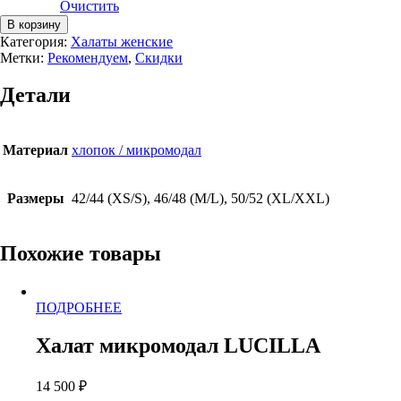
Очистить
Количество
В корзину
товара
Категория:
Халаты женские
Халат
Метки:
Рекомендуем
,
Скидки
микромодал
LUCILLA
Детали
Материал
хлопок / микромодал
Размеры
42/44 (XS/S), 46/48 (M/L), 50/52 (XL/XXL)
Похожие товары
Этот
ПОДРОБНЕЕ
товар
имеет
Халат микромодал LUCILLA
несколько
вариаций.
14 500
₽
Опции