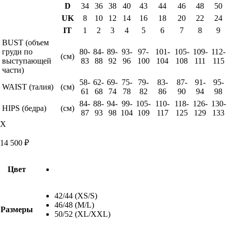
D
34
36
38
40
43
44
46
48
50
UK
8
10
12
14
16
18
20
22
24
IT
1
2
3
4
5
6
7
8
9
BUST (объем
груди по
80-
84-
89-
93-
97-
101-
105-
109-
112-
(см)
выступающей
83
88
92
96
100
104
108
111
115
части)
58-
62-
69-
75-
79-
83-
87-
91-
95-
WAIST (талия)
(см)
61
68
74
78
82
86
90
94
98
84-
88-
94-
99-
105-
110-
118-
126-
130-
HIPS (бедра)
(см)
87
93
98
104
109
117
125
129
133
X
14 500
₽
Цвет
42/44 (XS/S)
46/48 (M/L)
Размеры
50/52 (XL/XXL)