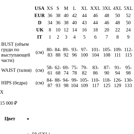
USA
XS
S
M
L
XL
XXL
3XL
4XL
5XL
EUR
36
38
40
42
44
46
48
50
52
D
34
36
38
40
43
44
46
48
50
UK
8
10
12
14
16
18
20
22
24
IT
1
2
3
4
5
6
7
8
9
BUST (объем
груди по
80-
84-
89-
93-
97-
101-
105-
109-
112-
(см)
выступающей
83
88
92
96
100
104
108
111
115
части)
58-
62-
69-
75-
79-
83-
87-
91-
95-
WAIST (талия)
(см)
61
68
74
78
82
86
90
94
98
84-
88-
94-
99-
105-
110-
118-
126-
130-
HIPS (бедра)
(см)
87
93
98
104
109
117
125
129
133
X
15 000
₽
Цвет