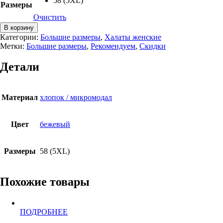
58 (5XL)
Размеры
Очистить
Количество
В корзину
товара
Категории:
Большие размеры
,
Халаты женские
Халат
Метки:
Большие размеры
,
Рекомендуем
,
Скидки
микромодал
AMALIA,
Детали
большие
размеры
Материал
хлопок / микромодал
Цвет
бежевый
Размеры
58 (5XL)
Похожие товары
Этот
ПОДРОБНЕЕ
товар