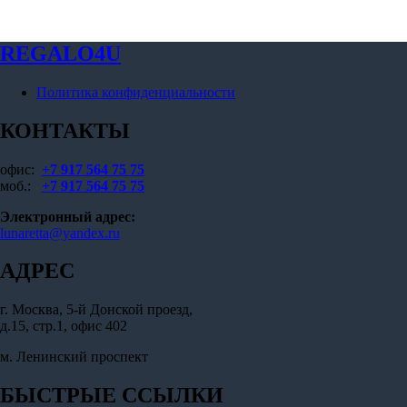
странице
странице
товара.
товара.
REGALO4U
Политика конфиденциальности
КОНТАКТЫ
офис:
+7 917 564 75 75
моб.:
+7 917 564 75 75
Электронный адрес:
lunaretta@yandex.ru
АДРЕС
г. Москва, 5-й Донской проезд,
д.15, стр.1, офис 402
м. Ленинский проспект
БЫСТРЫЕ ССЫЛКИ