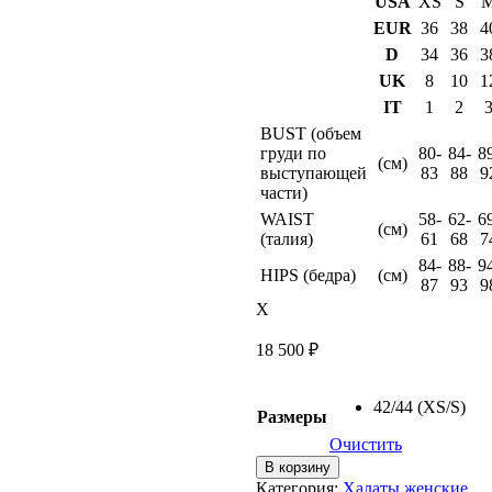
USA
XS
S
EUR
36
38
4
D
34
36
3
UK
8
10
1
IT
1
2
BUST (объем
груди по
80-
84-
8
(см)
выступающей
83
88
9
части)
WAIST
58-
62-
6
(см)
(талия)
61
68
7
84-
88-
9
HIPS (бедра)
(см)
87
93
9
X
18 500
₽
42/44 (XS/S)
Размеры
Очистить
Количество
В корзину
товара
Категория:
Халаты женские