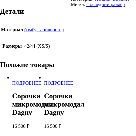
Халат
Метка:
Последний размер
велюровый
Детали
Dagny
Материал
бамбук / полиэстер
Размеры
42/44 (XS/S)
Похожие товары
ПОДРОБНЕЕ
ПОДРОБНЕЕ
Этот
Этот
товар
товар
Сорочка
Сорочка
имеет
имеет
микромодал
микромодал
несколько
несколько
вариаций.
вариаций.
Dagny
Dagny
Опции
Опции
можно
можно
16 500
₽
16 500
₽
выбрать
выбрать
на
на