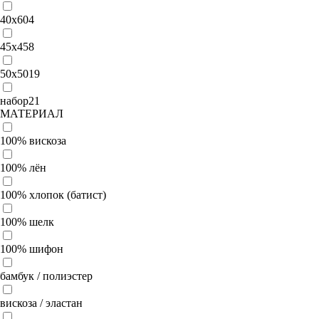
40x60
4
45х45
8
50x50
19
набор
21
МАТЕРИАЛ
100% вискоза
100% лён
100% хлопок (батист)
100% шелк
100% шифон
бамбук / полиэстер
вискоза / эластан