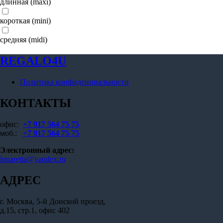
длинная (maxi)
короткая (mini)
средняя (midi)
REGALO4U
Политика конфиденциальности
КОНТАКТЫ
офис:
+7 917 564 75 75
моб.:
+7 917 564 75 75
Электронный адрес:
lunaretta@yandex.ru
АДРЕС
г. Москва, 5-й Донской проезд,
д.15, стр.1, офис 402