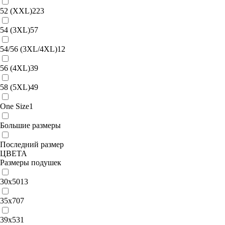
52 (XXL)
223
54 (3XL)
57
54/56 (3XL/4XL)
12
56 (4XL)
39
58 (5XL)
49
One Size
1
Большие размеры
Последний размер
ЦВЕТА
Размеры подушек
30х50
13
35х70
7
39x53
1