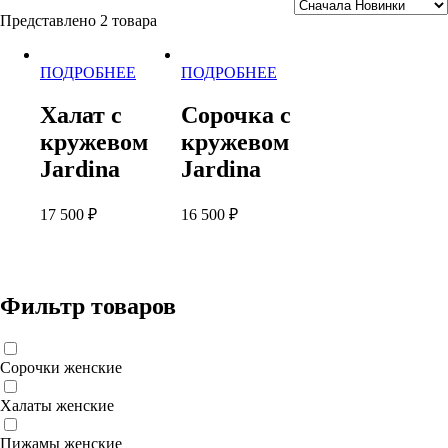
Представлено 2 товара
Этот
Этот
ПОДРОБНЕЕ
ПОДРОБНЕЕ
товар
товар
имеет
имеет
Халат с
Сорочка с
несколько
несколько
кружевом
кружевом
вариаций.
вариаций.
Опции
Опции
Jardina
Jardina
можно
можно
выбрать
выбрать
17 500
₽
16 500
₽
на
на
странице
странице
товара.
товара.
Фильтр товаров
Сорочки женские
Халаты женские
Пижамы женские