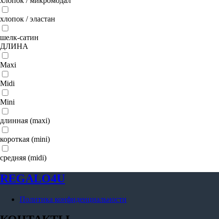
хлопок / микромодал
хлопок / эластан
шелк-сатин
ДЛИНА
Maxi
Midi
Mini
длинная (maxi)
короткая (mini)
средняя (midi)
REGALO4U
Политика конфиденциальности