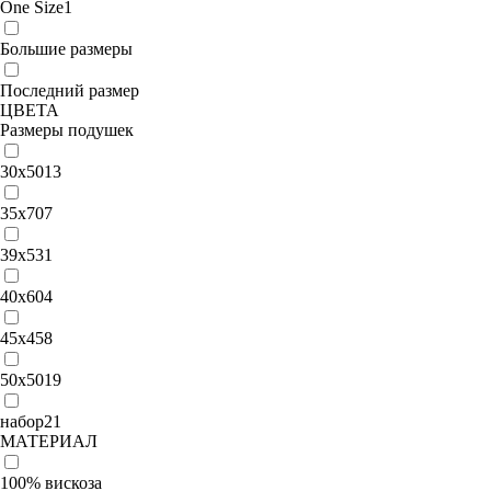
One Size
1
Большие размеры
Последний размер
ЦВЕТА
Размеры подушек
30х50
13
35х70
7
39x53
1
40x60
4
45х45
8
50x50
19
набор
21
МАТЕРИАЛ
100% вискоза